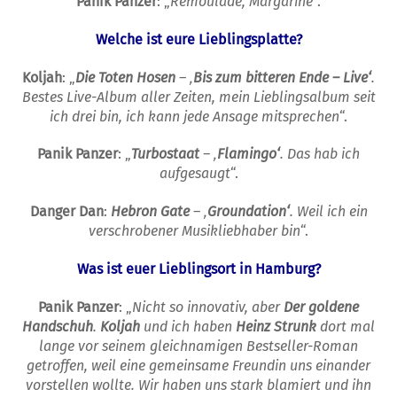
Panik Panzer
: „
Remoulade, Margarine
“.
Welche ist eure Lieblingsplatte?
Koljah
: „
Die Toten Hosen
– ‚
Bis zum bitteren Ende – Live‘
.
Bestes Live-
A
lbum aller Zeiten, mein Lieblingsalbum seit
ich
drei
bin, ich kann jede Ansage mitsprechen
“.
Panik Panzer
: „
Turbostaat
– ‚
Flamingo‘
.
Das
hab ich
aufgesaugt
“.
Danger Dan
:
Hebron Gate
– ‚
Groundation‘
. Weil ich ein
verschrobener Musikliebhaber bin
“.
Was ist euer
Lieblingsort in Hamburg?
Panik Panzer
: „
Nicht so innovativ, aber
Der goldene
Handschuh
.
Koljah
und ich haben
Heinz Strunk
dort mal
lange vor seinem gleichnamigen Bestseller-Roman
getroffen, weil eine gemeinsame Freundin uns einander
vorstellen wollte. Wir haben uns stark blamiert und ihn