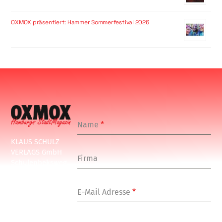
OXMOX präsentiert: Hammer Sommerfestival 2026
Name
*
KLAUS SCHULZ
VERLAGS GmbH
Firma
Schulenbeksweg
1
20535 Hamburg
E-Mail Adresse
*
Tel: +49-(0)-40-
24877-7