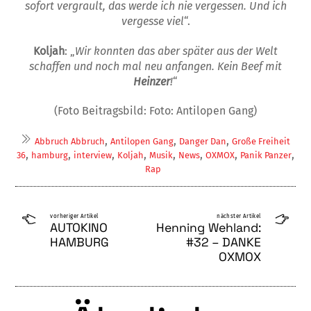
sofort vergrault, das werde ich nie vergessen. Und ich
vergesse viel
“.
Koljah
: „
Wir konnten das aber später aus der Welt
schaffen und noch mal neu anfangen. Kein Beef mit
Heinzer
!
“
(Foto Beitragsbild: Foto: Antilopen Gang)
,
,
,
Abbruch Abbruch
Antilopen Gang
Danger Dan
Große Freiheit
,
,
,
,
,
,
,
,
36
hamburg
interview
Koljah
Musik
News
OXMOX
Panik Panzer
Rap
vorheriger Artikel
nächster Artikel
AUTOKINO
Henning Wehland:
HAMBURG
#32 – DANKE
OXMOX