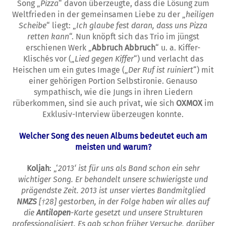
Song „
Pizza
“ davon überzeugte, dass die Lösung zum
Weltfrieden in der gemeinsamen Liebe zu der „
heiligen
Scheibe
“ liegt: „
Ich glaube fest daran, dass uns Pizza
retten kann
“. Nun knöpft sich das Trio im jüngst
erschienen Werk „
Abbruch Abbruch
“ u. a. Kiffer-
Klischés vor („
Lied gegen Kiffer
“) und verlacht das
Heischen um ein gutes Image („
Der Ruf ist ruiniert
“) mit
einer gehörigen Portion Selbstironie. Genauso
sympathisch, wie die Jungs in ihren Liedern
rüberkommen, sind sie auch privat, wie sich
OXMOX
im
Exklusiv-Interview überzeugen konnte.
W
elcher Song des neuen Albums bedeutet
e
uch am
meisten und warum?
Koljah
: „‘
2013‘ ist für uns als Band schon ein sehr
wichtiger Song. Er behandelt unsere schwierigste und
prägendste Zeit. 2013 ist unser viertes Bandmitglied
NMZS
[
†
28]
gestorben, in der Folge haben wir alles auf
die
Antilopen
-Karte gesetzt und unsere Strukturen
professionalisiert. Es gab schon früher Versuche, darüber