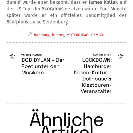
darauf wurde aber be­kannt, dass er
James Kottak
auf
der US-Tour der
Scor­pions
ersetzen würde. Fünf Monate
später wurde er ein offizielles Bandmitglied der
Scorpions
. Luise Seidenberg
,
,
,
hamburg
history
MOTÖRHEAD
OXMOX
vorheriger Artikel
nächster Artikel
BOB DYLAN – Der
LOCKDOWN:
Poet unter den
Hamburger
Musikern
Krisen-Kultur –
Dollhouse &
Kieztouren-
Veranstalter
Ähnliche
Artikel