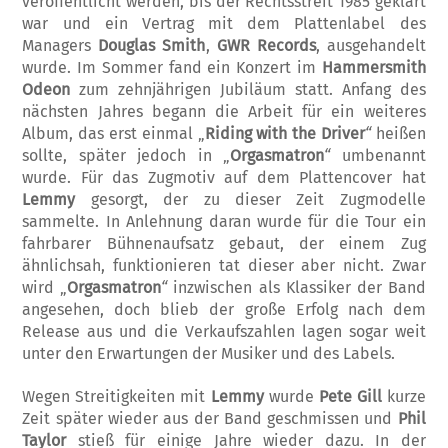
veröffentlicht werden, bis der Rechtsstreit 1985 geklärt
war und ein Vertrag mit dem Plattenlabel des
Managers
Douglas Smith
,
GWR Records
, ausge­handelt
wurde. Im Sommer fand ein Konzert im
Hammersmith
Odeon
zum zehnjährigen Jubiläum statt. Anfang des
nächsten Jahres begann die Arbeit für ein weiteres
Album, das erst einmal „
Riding with the Driver
“­
heißen
sollte, später jedoch in „
Orgasma­tron
“­
umbenannt
wurde. Für das Zugmotiv auf dem Plattencover hat
Lemmy
gesorgt, der zu dieser Zeit Zugmodelle
sammelte. In Anlehnung daran wurde für die Tour ein
fahrbarer Bühnenaufsatz gebaut, der einem Zug
ähnlichsah, funktionieren tat dieser aber nicht. Zwar
wird „
Orgasmatron
“
inzwisch­en als Klassiker der Band
angesehen, doch blieb der große Erfolg nach dem
Release aus und die Verkaufszahlen lagen sogar weit
unter den Erwartungen der Musiker und des Labels.
Wegen Streitigkeiten mit
Lemmy
wurde
Pete Gill
kurze
Zeit später wieder aus der Band geschmissen und
Phil
Taylor
stieß für einige Jahre wieder dazu. In der