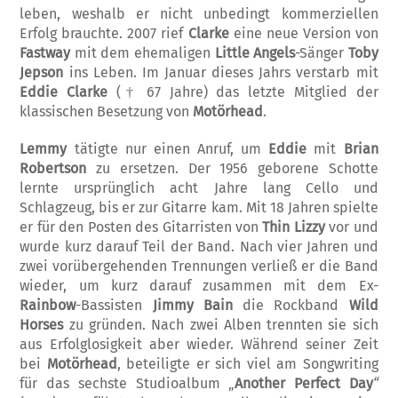
leben, weshalb er nicht un­bedingt kommer­ziellen
Erfolg brauchte. 2007 rief
Clarke
eine neue Version von
Fastway
mit dem ehema­ligen
Little Angels
-Sänger
Toby
Jepson
ins Leben. Im Januar dieses Jahrs ver­starb mit
Eddie Clarke
(† 67 Jahre) das letzte Mitglied der
klassischen Besetzung von
Mo­tör­head
.
Lemmy
tätigte nur einen Anruf, um
Eddie
mit
Brian
Robertson
zu ersetzen. Der 1956 ge­borene Schotte
lernte ursprünglich acht Jahre lang Cello und
Schlagzeug, bis er zur Gitarre kam. Mit 18 Jahren spielte
er für den Posten des Gitarristen von
Thin Lizzy
vor und
wurde kurz darauf Teil der Band. Nach vier Jahren und
zwei vorübergehenden Trennungen verließ er die Band
wieder, um kurz darauf zusammen mit dem Ex-
Rainbow
-Bassisten
Jimmy Bain
die Rockband
Wild
Horses
zu gründen. Nach zwei Alben trennten sie sich
aus Erfolg­losigkeit aber wieder. Während seiner Zeit
bei
Motörhead
, beteiligte er sich viel am Song­writing
für das sechste Studioalbum „
Another Perfect Day
“