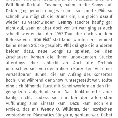
Will Reid Dick
als Engineer, nahm er die Songs auf.
Dabei ging jedoch einiges schief, so spielte
Phil
so
schnell wie möglich die Drums ein, um gleich darauf
wieder zu verschwinden.
Lemmy
tauchte häufig gar
nicht auf, wenn er aber doch vor Ort war, ging er auch
schnell wieder. Auf der 1982-Tour, die noch vor dem
Release von „
Iron Fist“
stattfand, wurden erst einmal
keine neuen Stücke gespielt.
Phil
drängte die anderen
beiden dazu, neue Songs zu spielen, bei den
Zuschauern kamen die ihnen unbekannten Stücke
allerdings eher schlecht an. Auch die Technik
unterschied sich von den früheren Kon­zerten. Auf einer
verstellbaren Bühne, die am Anfang des Konzertes
hoch- und während der Show runtergestellt war, sollte
eine sich öffnende Faust mit Scheinwerfern an den Fin­
gerspitzen aufgebaut sein. Das funktio­nierte aber
häufig nicht, sodass sie nur bei der aller­ersten
Aufführung zum Einsatz kam. Dazu kam noch ein
Projekt, das mit
Wendy O. Williams
, der inzwischen
verstorbenen
Plas­matics
-Sän­gerin, geplant war. Dabei