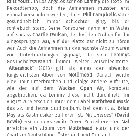
ld is Yours
“. In Los Angeles schrieb
Lemmy
die Texte im
Rekordtempo, doch die Auf­nahmen mussten erst
einmal verschoben wer­den, da es
Phil Campbells
Vater
gesundheit­lich immer schlechter ging, bis er
schließlich starb. Seine Tonspuren nahm er in Wales
auf, sodass
Charlie Paulson
, der bei den Proben für ihn
eingesprungen war, auf der Platte gar nicht zu hören
war. Auch die Aufnahmen für das nächste Album waren
von Unter­brech­ungen geprägt, da sich
Lemmys
Gesund­heits­zustand immer weiter verschlechterte.
„
Aftershock
“ (2013) gilt als eines der ab­wechs­
lungsreichsten Alben von
Motörhead
. Danach wurde
eine Tour unterbrochen und einige andere Auftritte,
wie der auf dem
Wacken Open Air
, komplett
abgebrochen, da
Lemmy
diese nicht durchhielt. Im
August 2015 erschien unter dem Label
Motörhead
Music
das 22. und letzte Studioalbum, bei dem u. a.
Brian
May
als Gastmusiker zu hören ist. Mit „
Heroes“
(
David
Bowie)
erschien das zweite Cover. Zum allerersten Mal
erreichte ein Album von
Motörhead
Platz Eins der
Charts in Deutschland, Öster­reich und Finnland.