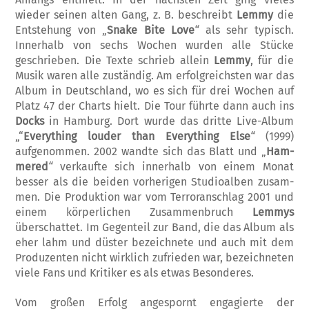
wieder seinen alten Gang, z. B. beschreibt
Lemmy
die
Entstehung von „
Snake Bite Love
“
als sehr typisch.
Innerhalb von sechs Wochen wurden alle Stücke
geschrieben. Die Texte schrieb allein
Lemmy
, für die
Musik waren alle zu­ständig. Am erfolgreichsten war das
Album in Deutschland, wo es sich für drei Wochen auf
Platz 47 der Charts hielt. Die Tour führte dann auch ins
Docks
in Hamburg. Dort wurde das dritte Live-Album
„“
Everything louder than Everything Else
“
(1999)
aufgenommen. 2002 wandte sich das Blatt und „
Ham­
mer­ed
“­
ver­kaufte sich innerhalb von einem Monat
besser als die beiden vorherigen Studioalben zu­sam­
men. Die Produktion war vom Terroranschlag 2001 und
einem körperlichen Zusammenbruch
Lemmys
überschattet. Im Gegenteil zur Band, die das Album als
eher lahm und düster be­zeichnete und auch mit dem
Produzenten nicht wirklich zufrieden war, bezeichneten
viele Fans und Kritiker es als etwas Besonderes.
Vom großen Erfolg angespornt engagierte der