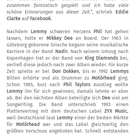
zusammen fantastisch gespielt und ich habe viele
schöne Erinnerungen aus dieser Zeit.“
, schrieb
Eddie
Clarke
auf
Facebook
.
Nachdem
Lemmy
schweren Herzens
Phil
hat gehen
lassen, holte er
Mikkey
Dee
an Board. Der 1963 in
Göteborg geborene Grieche be­gann seine musikalische
Karriere in der Band
Nadir
. Nach seinem Umzug nach
Kopenhagen trat er der Band von
King Diamonds
bei,
verließ diese jedoch nach zwei Alben wieder. Für kurze
Zeit spielte er bei
Don Dokken
, bis er 1992
Lemmys
Bitten erhörte und als Dru­mmer zu
Motörhead
ging.
Schon 1985, kurz nach
Phil Taylors
Ausstieg wollte
Lemmy
ihn für sich gewinnen, damals lehnte er aber
ab. Bei den nächsten Alben beteiligte sich
Dee
viel am
Songwriting. Die Band unterschrieb 1993 einen
Plattenvertrag mit dem deutschen Label
ZYX Music
,
weil Deutschland laut
Lemmy
einer der besten Märkte
für
Motörhead
war und das Label gleichzeitig den
größten Vor­schuss angeboten hat. Schnell entstanden