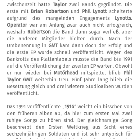
Zwischen­zeit hatte
Taylor
zwei Bands gegründet. Die
erste mit
Brian Robertson
und
Phil Lynott
scheiterte
aufgrund des mangelnden Engage­ments
Lynotts
.
Operator
war am Anfang zwar auch nicht erfolgreich,
weshalb
Rob­ert­son
die Band dann sogar verließ, aber
die anderen Mitglieder hielten durch. Nach der
Umbenennung in
GMT
kam dann doch der Erfolg und
die erste EP wurde schnell veröf­fentlicht. Wegen des
Bankrotts des Platten­labels musste die Band bis 1991
auf die Ver­öffentlichung der zweiten EP warten. Obwohl
er nun wieder bei
Motörhead
mitspielte, blieb
Phil
Taylor GMT
weiterhin treu. Fünf Jahre lang blieb die
Besetzung gleich und drei wie­tere Studioalben wurden
veröffentlicht.
Das 1991 veröffentlichte „
1916
“
weicht ein bis­schen von
den früheren Alben ab, da hier zum ersten Mal zwei
ruhige Songs zu hören sind. Der gleichnamige Song
beschreibt den Ersten Weltkrieg aus Sicht eines
sechzehn­jährigen Soldaten und ist sehr untypisch für