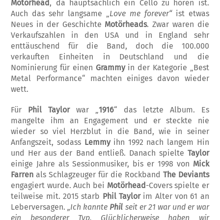
Motörhead
, da hauptsächlich ein Cello zu hören ist.
Auch das sehr langsame „
Love me forever“
ist etwas
Neues in der Geschichte
Motörheads
. Zwar waren die
Verkaufszahlen in den USA und in England sehr
enttäuschend für die Band, doch die 100.000
verkauften Ein­heiten in Deutschland und die
Nominierung für einen
Grammy
in der Kategorie „Best
Metal Performance“ machten einiges davon wieder
wett.
Für
Phil Taylor
war „
1916
“ das letzte Album. Es
mangelte ihm an Engagement und er steckte nie
wieder so viel Herzblut in die Band, wie in seiner
Anfangszeit, sodass
Lem­my
ihn 1992 nach langem Hin
und Her aus der Band entließ. Danach spielte
Taylor
einige Jahre als Ses­sionmusiker, bis er 1998 von
Mick
Farren
als Schlagzeuger für die Rockband
The Deviants
engagiert wurde. Auch bei
Motörhead
-Covers spielte er
teilweise mit. 2015 starb
Phil Taylor
im Alter von 61 an
Leberversagen.
„Ich kannte
Phil
seit er 21 war und er war
ein besonderer Typ. Glücklicherweise haben wir