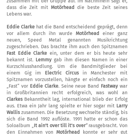
zusammen mit der Gruppe auf. Im Nachhinein sagt er,
dass die Zeit mit
Motörhead
die beste Zeit seines
Lebens war.
Eddie Clarke
hat die Band entscheidend ge­prägt, denn
vor allem durch ihn wurde
Mo­törhead
einer ganz
neuen, Speed Metal ge­nannten Musikrichtung
zugeschrieben. Das brachte ihm auch den Spitznamen
Fast Eddie Clarke
ein, unter dem er bis heute sehr
bekannt ist.
Lemmy
gab ihm diesen Namen in einer
Kurzschlusshandlung. Um die Bandmitglieder bei
einem Gig im
Electric Circus
in Man­chester mit
Spitznamen vorzustellen, hängte er einfach noch ein
„Fast“ vor
Eddie Clarke
. Seine neue Band
Fastway
war
in Groß­britan­nien recht erfolgreich, was wohl an
Clarkes
Bekanntheit lag, international blieb der Erfolg
aus. Etwa ein Jahr lang spielte er hier sogar mit
Larry
Wallis
zusammen. Die Besetzung wech­selte ständig, bis
sich die Band 1992 auflöste. 1991 hatte er schon das
Solo­album „
It ain’t over till it’s over
“
raus­gebracht. Von
den Einnahmen von
Motörhead
konnte er sehr gut