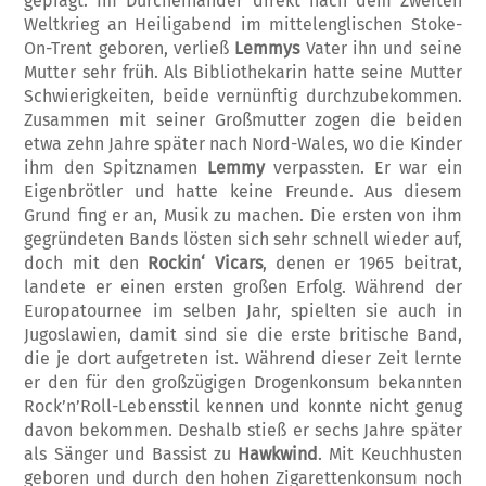
geprägt. Im Durcheinander direkt nach dem Zweiten
Weltkrieg an Heiligabend im mittelenglischen Stoke-
On-Trent geboren, verließ
Lemmys
Vater ihn und seine
Mutter sehr früh. Als Bibliothekarin hatte seine Mut­­ter
Schwierigkeiten, beide vernünftig durch­zubekommen.
Zusammen mit seiner Groß­mutter zogen die beiden
etwa zehn Jahre später nach Nord-Wales, wo die Kinder
ihm den Spitznamen
Lemmy
verpassten. Er war ein
Eigenbrötler und hatte keine Freunde. Aus diesem
Grund fing er an, Musik zu machen. Die ersten von ihm
gegründeten Ba­nds lösten sich sehr schnell wieder auf,
doch mit den
Rockin‘ Vicars
, denen er 1965 bei­trat,
landete er einen ersten großen Erfolg. Während der
Europatournee im selben Jahr, spielten sie auch in
Jugoslawien, damit sind sie die erste britische Band,
die je dort auf­getreten ist. Während dieser Zeit lernte
er den für den großzügigen Drogenkonsum be­kannten
Rock’n’Roll-Lebensstil kennen und konnte nicht genug
davon bekommen. Des­halb stieß er sechs Jahre später
als Sänger und Bassist zu
Hawkwind
. Mit Keuchhusten
geboren und durch den hohen Zigaretten­konsum noch