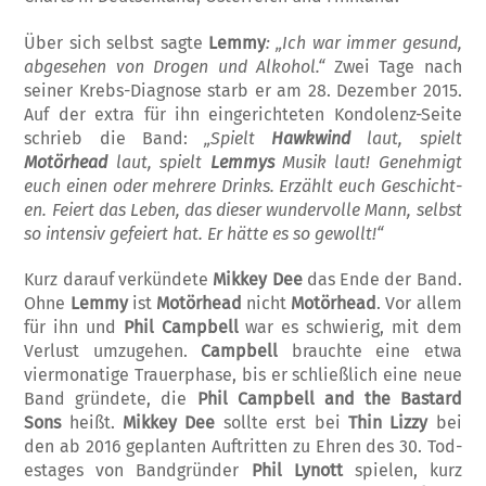
Über sich selbst sagte
Lemmy
: „Ich war immer gesund,
abgesehen von Drogen und Alkohol.“
Zwei Tage nach
seiner Krebs-Diagnose starb er am 28. Dezember 2015.
Auf der extra für ihn eingerichteten Kon­dolenz-Seite
schrieb die Band:
„Spielt
Haw­kwind
laut, spielt
Motörhead
laut, spielt
Lemmys
Musik laut! Genehmigt
euch einen oder mehrere Drinks. Erzählt euch Geschi­cht­
en. Feiert das Leben, das dieser wunder­volle Mann, selbst
so intensiv gefeiert hat. Er hätte es so gewollt!“
Kurz darauf verkün­dete
Mikkey Dee
das En­de der Band.
Ohne
Lemmy
ist
Mo­tör­head
nicht
Motörhead
. Vor allem
für ihn und
Phil Campbell
war es schwierig, mit dem
Verlust umzugehen.
Cam­pbell
brauchte eine etwa
viermonatige Trauerphase, bis er schließlich eine neue
Band gründete, die
Phil Campbell and the Bastard
Sons
heißt.
Mikkey Dee
sollte erst bei
Thin Lizzy
bei
den ab 2016 geplanten Auftritten zu Ehren des 30. Tod­
estages von Bandgründer
Phil Ly­nott
spie­len, kurz