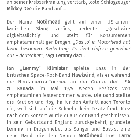
an seiner Krebs­er­krankung verstarb, löste Schlagzeuger
Mik­key Dee
die Band auf …
Der Name
Motörhead
geht auf einen US-am­eri­
kanischen Slang zurück, bedeutet „gesch­win­
digkeitssüchtig“ und steht für Konsu­men­ten
amphetaminhaltiger Drogen.
„Das ‚ö‘ in Motörhead hat
keine besondere Bedeutung. Es sieht einfach gemeiner
aus –
deutscher.“
, sagt
Lemmy
dazu.
Ian „Lemmy“ Kilmister
spielte Bass in der
britischen Space-Rock-Band
Hawkwind
, als er während
der Nordamerika-Tournee an der Grenze der USA
zu Kanada im Mai 1975 wegen Besitzes von
Amphetaminen festge­nommen wurde. Die Band stellte
die Kaution und flog ihn für den Auftritt nach Toronto
ein, weil sich auf die Schnelle kein Ersatz fand. Kurz
nach dem Konzert wurde er aus der Band geschmissen.
In sein Geburtsland England zu­rückgekehrt, gründete
Lemmy
im Drogen­nebel als Sänger und Bassist eine
neue Band, die den Namen
Motörhead
trug.
Larry