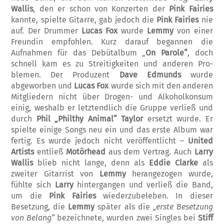
Wallis
, den er schon von Konzerten der
Pink Fairies
kannte, spielte Gitarre, gab jedoch die
Pink Fairies
nie
auf. Der Drummer
Lucas Fox
wur­de
Lemmy
von einer
Freundin empfohlen. Ku­rz darauf begannen die
Aufnahmen für das Debütalbum „
On Parole“
, doch
schnell kam es zu Streitigkeiten und anderen Pro­
blemen. Der Produzent
Dave Edmunds
wurde
abgeworben und
Lucas Fox
wurde sich mit den anderen
Mitgliedern nicht über Drogen- und Alkoholkonsum
einig, weshalb er letztendlich die Gruppe verließ und
durch
Phil „Philthy Ani­mal“ Taylor
ersetzt wurde. Er
spielte einige Songs neu ein und das erste Album war
fertig. Es wurde jedoch nicht veröffentlicht –
United
Artists
entließ
Motörhead
aus dem Vertrag. Auch
Larry
Wallis
blieb nicht lange, denn als
Eddie Clarke
als
zweiter Gitarrist von
Lemmy
her­angezogen wurde,
fühlte sich
Larry
hinter­gangen und verließ die Band,
um die
Pink Fairies
wie­derzubeleben. In dieser
Besetzung, die
Lemmy
später als die
„erste Besetzung
von Belang“
bezeichnete, wurden zwei Singles bei
Stiff