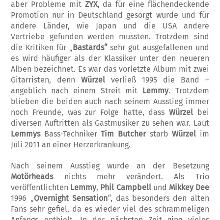
aber Probleme mit
ZYX
, da für eine flächen­deckende
Promotion nur in Deutschland ge­sorgt wurde und für
andere Länder, wie Japan und die USA andere
Vertriebe gefunden wer­den mussten. Trotzdem sind
die Kritiken für „
Bastards“
sehr gut ausgefallenen und
es wird häufiger als der Klassiker unter den neueren
Alben bezeichnet. Es war das vorletzte Album mit zwei
Gitarristen, denn
Würzel
verließ 1995 die Band –
angeblich nach einem Streit mit
Lemmy
. Trotzdem
blieben die beiden auch nach seinem Ausstieg immer
noch Freunde, was zur Folge hatte, dass
Würzel
bei
diversen Auftritten als Gastmusiker zu sehen war. Laut
Lemmys
Bass-Techniker
Tim
Butcher
starb
Würzel
im
Juli 2011 an einer Herzerkrankung.
Nach seinem Ausstieg wurde an der Besetzung
Motörheads
nichts mehr verändert. Als Trio
veröffentlichten
Lemmy
,
Phil Campbell
und
Mikkey Dee
1996 „
Overnight Sensation
“
, das besonders den alten
Fans sehr gefiel, da es wieder viel des schrammeligen
Anfangs ent­hielt. In der nächsten Zeit ging vieles