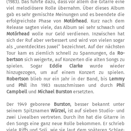
(1983). Das führte dazu, dass vor allem die Gitarre eine
viel melodiösere Rolle übernahm. Über dieses Album
gab es sehr ge­mischte Meinungen und es beendete die
erfolg­reichste Phase von
Motörhead
. Kurz nach dem
Release sagten viele, das Album sei sehr sch­wach und
Motörhead
wolle nur Geld verdien­en. Inzwischen hat
sich der Ruf aber verbessert und wird von vielen sogar
als „unentdecktes Juwel“ bezeichnet. Auf der nächsten
Tour kam es ziemlich schnell zu Spannungen, da
Ro­
bertson
sich weigerte, auf Konzerten die alten Songs zu
spielen. Sogar
Eddie Clarke
wurde wieder
hinzugezogen, um auf einem Konzert zu spielen.
Robertson
blieb nur ein Jahr in der Band, bis
Lemmy
und
Phil
ihn 1983 rauss­chmissen und durch
Phil
Campbell
und
Mi­chael Burston
ersetzten.
Der 1949 geborene
Burston
, besser bekannt unter
seinem Spitz­namen
Würzel,
ist auf sieben Studio- und
zwei Livealben vertreten. Durch ihn hat die Gitarre in
den Songs eine ganz neue Rolle bekommen. Er schrieb
viele Riffs und Soli, wie sie laut dem späteren Schlag­