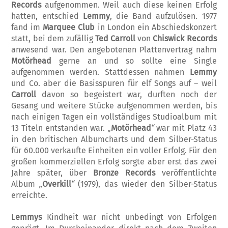
Records
aufgenommen. Weil auch diese keinen Erfolg
hatten, entschied
Lemmy
, die Band aufzulösen. 1977
fand im
Marquee Club
in London ein Abschieds­konzert
statt, bei dem zufällig
Ted Carroll
von
Chiswick Records
anwesend war. Den ange­botenen Platten­ver­trag nahm
Motörhead
ger­ne an und so sollte eine Single
aufgenommen werden. Stattdessen nahmen
Lemmy
und Co. aber die Basisspuren für elf Songs auf – weil
Carroll
davon so begeistert war, durften noch der
Gesang und weitere Stücke aufgenommen werden, bis
nach einigen Tagen ein voll­stän­diges Studioalbum mit
13 Titeln entstanden war. „
Motör­head
“
war mit Platz 43
in den britischen Al­bumcharts und dem Silber-Status
für 60.000 verkaufte Einheiten ein voller Erfolg. Für den
großen kommerziellen Erfolg sorgte aber erst das zwei
Jahre später, über
Bronze Records
veröffentlichte
Album
„
Over­kill
“
(1979), das wieder den Silber-Status
erreichte.
L
emmys
Kindheit war nicht un­bedingt von Erfolgen