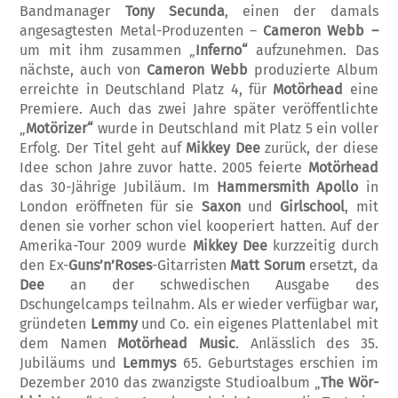
Bandmanager
Tony Secunda
, einen der da­mals
angesagtesten Metal-Produzenten –
Ca­m­eron Webb –
um mit ihm zusammen „
In­ferno“
aufzunehmen. Das
nächste, auch von
Cameron Webb
produzierte Album
erreichte in Deutschland Platz 4, für
Motörhead
eine
Premiere. Auch das zwei Jahre später ver­öffentlichte
„
Motörizer“
wurde in Deutsch­land mit Platz 5 ein voller
Erfolg. Der Titel geht auf
Mikkey Dee
zurück, der diese
Idee schon Jahre zuvor hatte. 2005 feierte
Motörhead
das 30-Jährige Jubiläum. Im
Hammersmith Ap­ollo
in
London eröffneten für sie
Saxon
und
Girlschool
, mit
denen sie vorher schon viel kooperiert hatten. Auf der
Amerika-Tour 2009 wurde
Mikkey
Dee
kurzzeitig durch
den Ex-
Guns’n’Roses
-Gitarristen
Matt Sorum
er­setzt, da
Dee
an der schwedischen Ausgabe des
Dschungelcamps teilnahm. Als er wieder ver­fügbar war,
gründeten
Lemmy
und Co. ein eig­enes Plattenlabel mit
dem Namen
Motörhead Music
. Anlässlich des 35.
Jubiläums und
Lem­mys
65. Geburtstages erschien im
Dezember 2010 das zwanzigste Studioalbum „
The Wör­