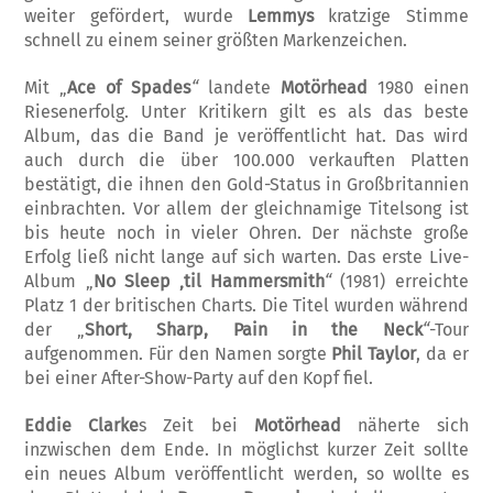
weiter gefördert, wurde
Lem­mys
kratzige Stimme
schnell zu einem seiner größten Markenzeichen.
Mit „
Ace of Spades
“
landete
Motörhead
1980 einen
Riesenerfolg. Unter Kritikern gilt es als das beste
Album, das die Band je veröffentlicht hat. Das wird
auch durch die über 100.000 verkauften Platten
bestätigt, die ihnen den Gold-Status in Großbritannien
einbrachten. Vor allem der gleichnamige Ti­telsong ist
bis heute noch in vieler Ohren. Der nächste große
Erfolg ließ nicht lange auf sich warten. Das erste Live-
Album „
No Sleep ‚til Hammersmith
“
(1981)
erreichte
Platz 1 der britischen Charts. Die Titel wur­den während
der „
Short, Sharp, Pain in the Neck
“
-Tour
aufgenommen. Für den Namen sorgte
Phil Taylor
, da er
bei einer After-Show-Party auf den Kopf fiel.
Eddie Clar­ke
s Zeit bei
Motörhead
näherte sich
inzwischen dem Ende. In möglichst kur­zer Zeit sollte
ein neues Album veröf­fent­licht werden, so wollte es