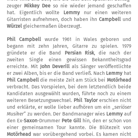
zeuger
Mikkey
Dee
so nie wie­der jemand geschaffen
hat. Eigentlich wollte
Lemmy
nur einen weiteren
Gitarristen aufneh­men, doch haben ihn
Campbell
und
Würzel
gleichermaßen überzeugt.
Phil
Campbell
wurde 1961 in Wales geboren und
begann mit zehn Jahren, Gitarre zu spielen. 1979
gründete er die Band
Persian
Risk
, die nach der
zweiten Single einen gewissen Be­kanntheitsgrad
erreichte. Mit
John Deverill
als Sänger veröffentlichte
er zwei Alben, bis er die Band verließ. Nach
Lemmy
hat
Phil Campbell
die meiste Zeit am Stück bei
Mo­törhead
verbracht. Das Vorspielen, bei dem letztendlich beide
Kandidaten ausgewählt wurden, führte noch zu einem
weiteren Be­setzungswechsel.
Phil Taylor
erschien nicht
und erklärte, er wolle lieber aufhören um ein „
seriöser
Musiker
“ zu werden. Der Bandma­n­ager wies
Lemmy
auf
den Ex-
Saxon
-Dr­um­mer
Pete Gill
hin, den er schon von
einer gemeinsamen Tour kannte. Die Blütezeit von
Motörhead
war vorübergehend vorbei. Es kamen nicht