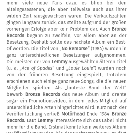
mehr viele neue Fans dazu, es blieb bei den
alteingesessenen, die aber teil­weise auch aus ihrer
wilden Zeit rausge­wachsen waren. Die Verkaufszahlen
gingen langsam zurück, das stellte aufgrund der gro­ßen
vorherigen Erfolge aber kein Problem dar. Auch
Bronze
Records
begann zu zweif­eln, vor allem aber an der
Besetzung. Des­halb sollte das nächste Album ein Best-
Of werden. Die Titel von „
No Remorse“
(1984)
wurden in
ganz unterschiedlichen Besetz­ung­en aufgenommen.
Die meisten der von
Lemmy
ausgewählten älteren Titel
(u. a. „
Ace of Spades“
und „
Louie Louie“
) wurden noch
von der früheren Besetzung eingespielt, trotzdem
erschienen auch einige ganz neue Songs, die die neuen
Mitglieder spielten. Als „lauteste Band der Welt“
bewarb
Bronze Records
das neue Album und drehte
sogar ein Promotionsvideo, in dem jedes Mitglied auf
unterschiedliche Arten hingerichtet wird. Kurz nach der
Veröffentlichung verließ
Mo­törhead
Ende 1984
Bronze
Records
. Laut
Lemmy
interessierte sich das Label nicht
mehr für die Band. Erstmal konnte kein weiteres Album