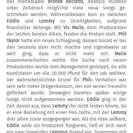
das Plattenlabel
Bronze Records
, deshalb mussten
unter Zeitdruck möglichst viele neue Songs ge­
schrieben werden. Währenddessen kam es zwischen
Eddie
und
Lemmy
zu Streitig­keiten, aufgrund
finanzieller Belange. Mit
Vic Maile
, dem Produzenten
der letzten bei­den Alben, fanden die Proben statt.
Phil
Taylor
hatte ein neues Schlagzeug, dessen Sound er bei
den Sessions aber nicht mochte und irgendwann so
weit ging, dass er nicht mehr mit
Maile
zusammenarbeiten wollte. Die Suche nach neuen
Produzenten wurde vom Management gestoppt, da alle
Kandidaten um die 20.000 Pfund für den Job wollten.
Der wahrscheinlichste Grund für
Phil
s Verhalten war
sein sehr hoher Drogenkonsum, der von seiner Freundin
gefördert wurde. Deswegen konnten später einige
Songs nicht aufgenom­men werden.
Eddie
ging in der
Zeit davon aus, dass
Lemmy
ihn nicht leiden könne, da
er eine Beziehung mit einer Frau hatte, mit der
Lem­my
drei Jahre zuvor ausgegangen war. Als die Idee aufkam,
Eddie
solle als Produzent fun­gieren, ließ er sich nach
ein paar Vorwürfen
Lemmys
darauf ein. Zusammen mit