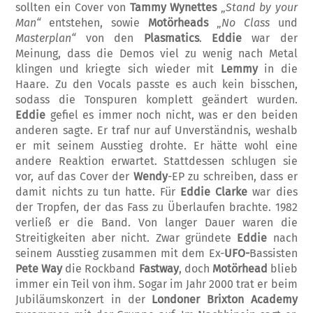
sollten ein Cover von
Tammy Wynettes
„
Stand by your
Man“­
entstehen, sowie
Motörheads
„
No Class
und
Masterplan“
von den
Plasmatics
.
Eddie
war der
Meinung, dass die Demos viel zu wenig nach Metal
klingen und kriegte sich wieder mit
Lemmy
in die
Haare. Zu den Vocals passte es auch kein bisschen,
sodass die Ton­spuren kom­plett geändert wurden.
Eddie
gefiel es immer noch nicht, was er den beiden
an­deren sagte. Er traf nur auf Unverständnis, weshalb
er mit sei­nem Ausstieg drohte. Er hätte wohl eine
andere Reaktion erwartet. Statt­dessen schlugen sie
vor, auf das Cover der
Wen­dy
-EP zu schreiben, dass er
damit nichts zu tun hatte. Für
Eddie Clarke
war dies
der Tropfen, der das Fass zu Überlaufen brachte. 1982
verließ er die Band. Von langer Dauer waren die
Streitigkeiten aber nicht. Zwar grün­dete
Eddie
nach
seinem Aus­stieg zusammen mit dem Ex-
UFO-
Bassisten
Pete Way
die Rockband
Fastway
, doch
Mot­ör­head
blieb
immer ein Teil von ihm. Sogar im Jahr 2000 trat er beim
Jubiläumskonzert in der
Londoner Brixton Academy