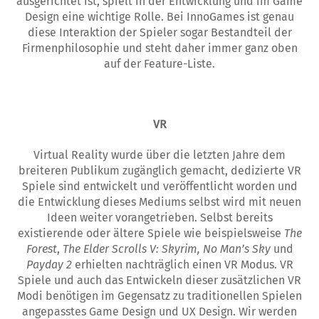
ausgerichtet ist, spielt in der Entwicklung und im Game
Design eine wichtige Rolle. Bei InnoGames ist genau
diese Interaktion der Spieler sogar Bestandteil der
Firmenphilosophie und steht daher immer ganz oben
auf der Feature-Liste.
VR
Virtual Reality wurde über die letzten Jahre dem
breiteren Publikum zugänglich gemacht, dedizierte VR
Spiele sind entwickelt und veröffentlicht worden und
die Entwicklung dieses Mediums selbst wird mit neuen
Ideen weiter vorangetrieben. Selbst bereits
existierende oder ältere Spiele wie beispielsweise
The
Forest
,
The Elder Scrolls V: Skyrim, No Man’s Sky
und
Payday 2
erhielten nachträglich einen VR Modus. VR
Spiele und auch das Entwickeln dieser zusätzlichen VR
Modi benötigen im Gegensatz zu traditionellen Spielen
angepasstes Game Design und UX Design. Wir werden