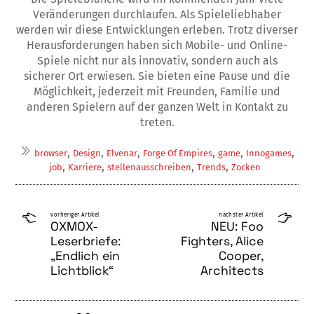
Veränderungen durchlaufen. Als Spieleliebhaber
werden wir diese Entwicklungen erleben. Trotz diverser
Herausforderungen haben sich Mobile- und Online-
Spiele nicht nur als innovativ, sondern auch als
sicherer Ort erwiesen. Sie bieten eine Pause und die
Möglichkeit, jederzeit mit Freunden, Familie und
anderen Spielern auf der ganzen Welt in Kontakt zu
treten.
,
,
,
,
,
,
browser
Design
Elvenar
Forge Of Empires
game
Innogames
,
,
,
,
job
Karriere
stellenausschreiben
Trends
Zocken
vorheriger Artikel
nächster Artikel
OXMOX-
NEU: Foo
Leserbriefe:
Fighters, Alice
„Endlich ein
Cooper,
Lichtblick“
Architects