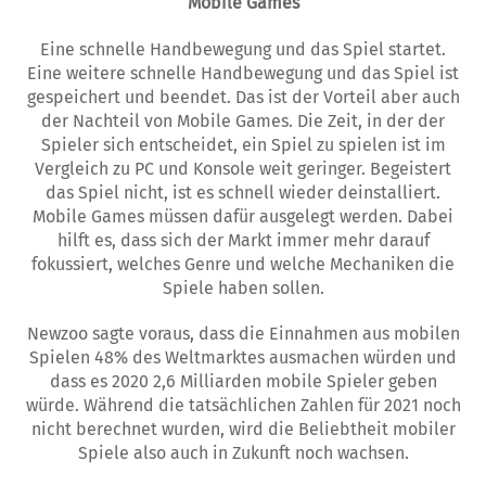
Mobile Games
Eine schnelle Handbewegung und das Spiel startet.
Eine weitere schnelle Handbewegung und das Spiel ist
gespeichert und beendet. Das ist der Vorteil aber auch
der Nachteil von Mobile Games. Die Zeit, in der der
Spieler sich entscheidet, ein Spiel zu spielen ist im
Vergleich zu PC und Konsole weit geringer. Begeistert
das Spiel nicht, ist es schnell wieder deinstalliert.
Mobile Games müssen dafür ausgelegt werden. Dabei
hilft es, dass sich der Markt immer mehr darauf
fokussiert, welches Genre und welche Mechaniken die
Spiele haben sollen.
Newzoo sagte voraus, dass die Einnahmen aus mobilen
Spielen 48% des Weltmarktes ausmachen würden und
dass es 2020 2,6 Milliarden mobile Spieler geben
würde. Während die tatsächlichen Zahlen für 2021 noch
nicht berechnet wurden, wird die Beliebtheit mobiler
Spiele also auch in Zukunft noch wachsen.