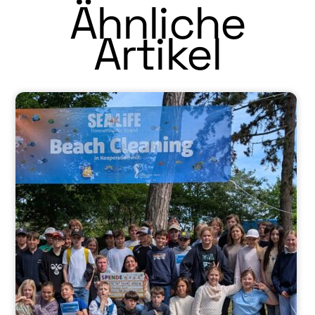
Ähnliche
Artikel