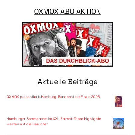
OXMOX ABO AKTION
Aktuelle Beiträge
OXMOX präsentiert: Hamburg-Bandcontest Finale 2026
Hamburger Sommerdom im XXL-Format: Diese Highlights
warten auf die Besucher