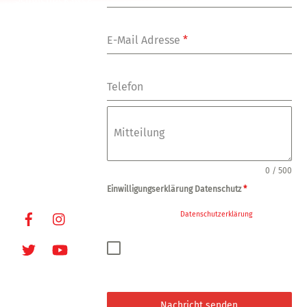
1
20535 Hamburg
E-Mail Adresse
*
Tel: +49-(0)-40-
24877-7
Fax: +49-(0)-40-
Telefon
249448
E-Mail:
info@oxmoxhh.d
Mitteilung
e
Internet:
www.oxmoxhh.d
0 / 500
e
Einwilligungserklärung Datenschutz
*
Facebook
Instagram
Ja, ich habe die
Datenschutzerklärung
zur
Kenntnis genommen und bin damit
einverstanden, dass die von mir angegebenen
Twitter
Youtube
Daten elektronisch erhoben und gespeichert
werden. Meine Daten werden dabei nur streng
zweckgebunden zur Bearbeitung und
Beantwortung meiner Anfrage genutzt.
Nachricht senden