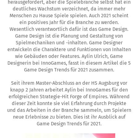
herausgefordert, aber die Spielebranche selbst hat ein
deutliches Wachstum verzeichnet, da immer mehr
Menschen zu Hause Spiele spielen. Auch 2021 scheint
ein positives Jahr für die Branche zu werden.
Wesentlich verantwortlich dafür ist das Game Design.
Game Design ist die Planung und Gestaltung von
Spielmechaniken und -inhalten. Game Designer
entwickeln die Charaktere und Funktionen von Inhalten
wie Gebäuden oder Features. Aylin Ulrich, Game
Designerin bei InnoGames, fasst in diesem Artikel die 5
Game Design Trends für 2021 zusammen.
Seit ihrem Master-Abschluss an der HS Augsburg vor
knapp 2 Jahren arbeitet Aylin bei InnoGames für den
erfolgreichen Strategie-Hit Forge of Empires. Während
dieser Zeit konnte sie viel Erfahrung durch Projekte
und das Arbeiten in der Branche sammeln, um Spielern
neue Erlebnisse zu bieten. Dies ist ihr Ausblick auf
Game Design Trends für 2021.