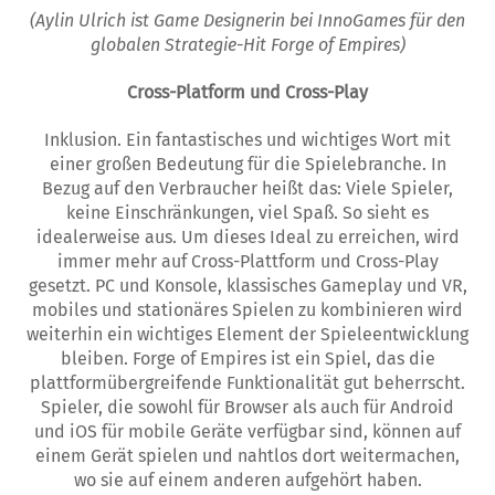
(Aylin Ulrich ist Game Designerin bei InnoGames für den
globalen Strategie-Hit Forge of Empires)
Cross-Platform und Cross-Play
Inklusion. Ein fantastisches und wichtiges Wort mit
einer großen Bedeutung für die Spielebranche. In
Bezug auf den Verbraucher heißt das: Viele Spieler,
keine Einschränkungen, viel Spaß. So sieht es
idealerweise aus. Um dieses Ideal zu erreichen, wird
immer mehr auf Cross-Plattform und Cross-Play
gesetzt. PC und Konsole, klassisches Gameplay und VR,
mobiles und stationäres Spielen zu kombinieren wird
weiterhin ein wichtiges Element der Spieleentwicklung
bleiben. Forge of Empires ist ein Spiel, das die
plattformübergreifende Funktionalität gut beherrscht.
Spieler, die sowohl für Browser als auch für Android
und iOS für mobile Geräte verfügbar sind, können auf
einem Gerät spielen und nahtlos dort weitermachen,
wo sie auf einem anderen aufgehört haben.