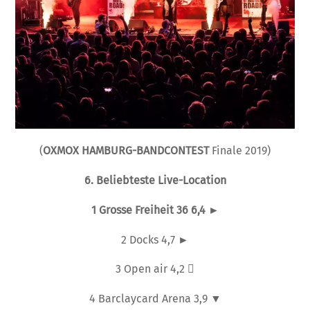
(
OXMOX HAMBURG-BANDCONTEST
Finale 2019)
6. Beliebteste Live-Location
1
Grosse Freiheit 36
6,4
►
2 Docks 4,7 ►
3 Open air 4,2 
4 Barclaycard Arena 3,9 ▼