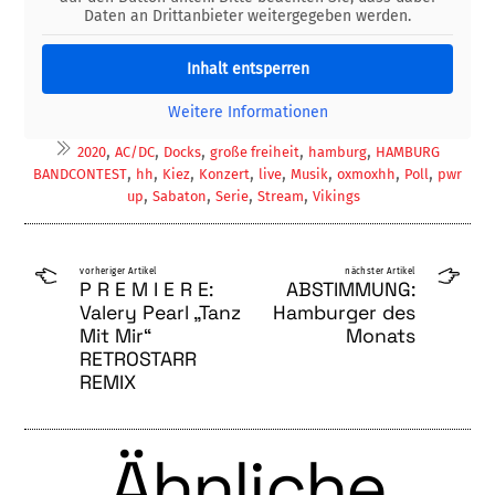
Daten an Drittanbieter weitergegeben werden.
Inhalt entsperren
Weitere Informationen
,
,
,
,
,
2020
AC/DC
Docks
große freiheit
hamburg
HAMBURG
,
,
,
,
,
,
,
,
BANDCONTEST
hh
Kiez
Konzert
live
Musik
oxmoxhh
Poll
pwr
,
,
,
,
up
Sabaton
Serie
Stream
Vikings
vorheriger Artikel
nächster Artikel
P R E M I E R E:
ABSTIMMUNG:
Valery Pearl „Tanz
Hamburger des
Mit Mir“
Monats
RETROSTARR
REMIX
Ähnliche