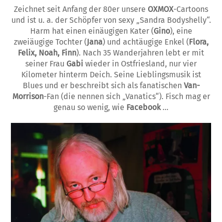
Zeichnet seit Anfang der 80er unsere
OXMOX
-Cartoons
und ist u. a. der Schöpfer von sexy „Sandra Bo­dy­shel­ly“.
Harm hat einen einäugigen Kater (
Gino
), eine
zweiäugige Tochter (
Jana
) und achtäu­gi­ge Enkel (
Flora,
Felix, Noah, Finn
). Nach 35 Wanderjahren lebt er mit
seiner Frau
Gabi
wie­der in Ost­friesland, nur vier
Kilometer hin­term Deich. Sei­ne Lieblingsmusik ist
Blues und er be­schrei­bt sich als fanatischen
Van-
Morrison
-Fan (die nennen sich „Vanatics“). Fisch mag er
genau so wenig, wie
Facebo­ok
…