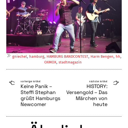
,
,
,
,
,
gniechel
hamburg
HAMBURG BANDCONTEST
Harm Bengen
hh
,
OXMOX
stadtmagazin
vorheriger Artikel
nächster Artikel
Keine Panik –
HISTORY:
Steffi Stephan
Versengold – Das
grüßt Hamburgs
Märchen von
Newcomer
heute