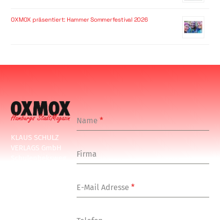
OXMOX präsentiert: Hammer Sommerfestival 2026
Name
*
KLAUS SCHULZ
VERLAGS GmbH
Firma
Schulenbeksweg
1
20535 Hamburg
E-Mail Adresse
*
Tel: +49-(0)-40-
24877-7
Fax: +49-(0)-40-