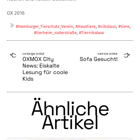
OX 2016
,
,
,
,
#Hamburger_Tierschutz_Verein
#Haustiere
#nikolaus
#tiere
,
#tierheim_süderstraße
#Tiernikolaus
vorheriger Artikel
nächster Artikel
OXMOX City
Sofa Gesucht!
News: Eiskalte
Lesung für coole
Kids
Ähnliche
Artikel