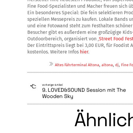
Fine Food-Spezialisten und Macher freuen sich ü
Ein besonderes Special: Die fein selektieren Pr
speziellen Messepreis zu kaufen. Lokale Bands u
und eine Fotowand steht zum Festhalten schöner 
Besucher gibt es außerdem eine großzügige Kids
Outdoorbereich, organisiert von ‚
Street Food Fes
Der Eintrittspreis liegt bei 3,00 EUR, für Foodist
kostenlos. Weitere Infos
hier
.
,
,
,
Altes Fährterminal Altona
altona
dj
Fine F
vorheriger Artikel
9. LOVED&SOUND Session mit The
Wooden Sky
Ähnlich