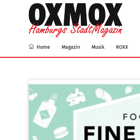
Skip
to
content
Home
Magazin
Musik
ROXX