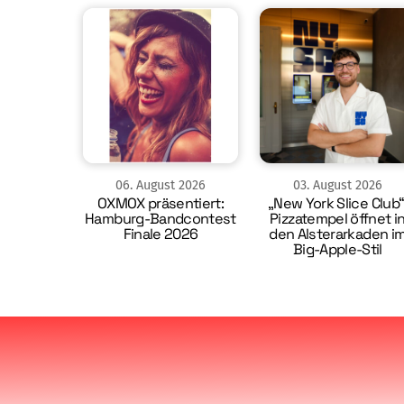
06
.
August
2026
03
.
August
2026
OXMOX präsentiert:
„New York Slice Club“
Hamburg-Bandcontest
Pizzatempel öffnet i
Finale 2026
den Alsterarkaden i
Big-Apple-Stil