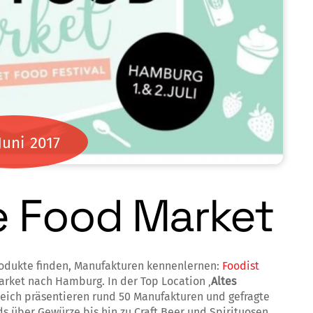
Juni
2017
e Food Market
odukte finden, Manufakturen kennenlernen:
Foodist
arket nach Hamburg. In der Top Location ‚
Altes
reich präsentieren rund 50 Manufakturen und gefragte
s über Gewürze bis hin zu Craft Beer und Spirituosen.