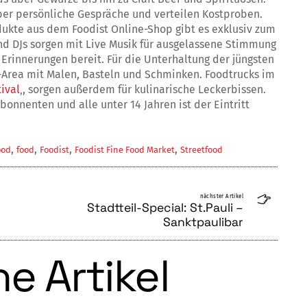
ber persönliche Gespräche und verteilen Kostproben.
odukte aus dem Foodist Online-Shop gibt es exklusiv zum
nd DJs sorgen mit Live Musik für ausgelassene Stimmung
Erinnerungen bereit. Für die Unterhaltung der jüngsten
-Area mit Malen, Basteln und Schminken. Foodtrucks im
tival
‚, sorgen außerdem für kulinarische Leckerbissen.
 Abonnenten und alle unter 14 Jahren ist der Eintritt
,
,
,
,
ood
food
Foodist
Foodist Fine Food Market
Streetfood
nächster Artikel
Stadtteil-Special: St.Pauli –
Sanktpaulibar
e Artikel