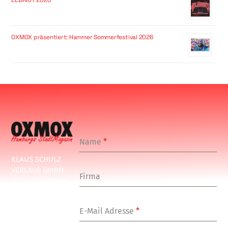
OXMOX präsentiert: Hammer Sommerfestival 2026
Name
*
KLAUS SCHULZ
VERLAGS GmbH
Firma
Schulenbeksweg
1
20535 Hamburg
E-Mail Adresse
*
Tel: +49-(0)-40-