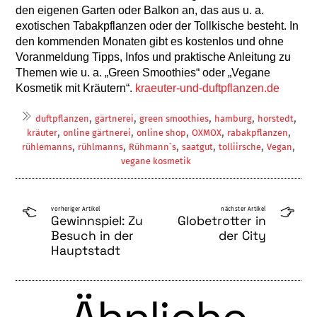
den eigenen Garten oder Balkon an, das aus u. a.
exotischen Tabakpflanzen oder der Tollkische besteht. In
den kommenden Monaten gibt es kostenlos und ohne
Voranmeldung Tipps, Infos und praktische Anleitung zu
Themen wie u. a. „Green Smoothies“ oder „Vegane
Kosmetik mit Kräutern“.
kraeuter-und-duftpflanzen.de
,
,
,
,
,
duftpflanzen
gärtnerei
green smoothies
hamburg
horstedt
,
,
,
,
,
kräuter
online gärtnerei
online shop
OXMOX
rabakpflanzen
,
,
,
,
,
,
rühlemanns
rühlmanns
Rühmann`s
saatgut
tolliirsche
Vegan
vegane kosmetik
vorheriger Artikel
nächster Artikel
Gewinnspiel: Zu
Globetrotter in
Besuch in der
der City
Hauptstadt