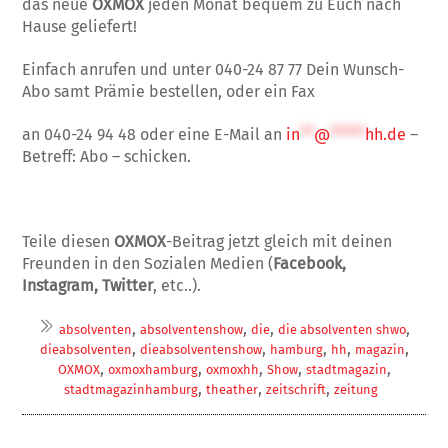
das neue
OXMOX
jeden Monat bequem zu Euch nach
Hause geliefert!
Einfach anrufen und unter 040-24 87 77 Dein Wunsch-
Abo samt Prämie bestellen, oder ein Fax
an 040-24 94 48 oder eine E-Mail an
in
**
@
*****
hh.de
–
Betreff: Abo – schicken.
Teile diesen
OXMOX
-Beitrag jetzt gleich mit deinen
Freunden in den Sozialen Medien (
Facebook,
Instagram, Twitter
, etc..).
,
,
,
,
absolventen
absolventenshow
die
die absolventen shwo
,
,
,
,
,
dieabsolventen
dieabsolventenshow
hamburg
hh
magazin
,
,
,
,
,
OXMOX
oxmoxhamburg
oxmoxhh
Show
stadtmagazin
,
,
,
stadtmagazinhamburg
theather
zeitschrift
zeitung