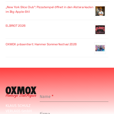
„New York Slice Club“: Pizzatempel öffnet in den Alsterarkaden
im Big-Apple-Stil
ELBRIOT 2026
OXMOX präsentiert: Hammer Sommerfestival 2026
Name
*
KLAUS SCHULZ
VERLAGS GmbH
Firma