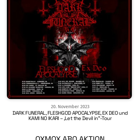
20
.
November
2023
DARK FUNERAL, FLESHGOD APOCALYPSE, EX DEO und
KAMI NO IKARI – ‚Let the Devil in“-Tour
OXMOX ABO AKTION