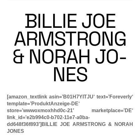
BILLIE JOE
ARMSTRONG
& NORAH JO­
NES
[amazon_textlink asin=’B01H7YITJU‘ text=’Foreverly‘
template=’ProduktAnzeige-DE‘
store=’wwwoxmoxhhd0c-21′ marketplace=’DE‘
link_id=’e2b994c0-b702-11e7-a0ba-
dd648f36f893′]BILLIE JOE ARMSTRONG & NORAH
JO­NES