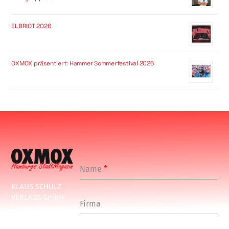
ELBRIOT 2026
OXMOX präsentiert: Hammer Sommerfestival 2026
Name
*
KLAUS SCHULZ
VERLAGS GmbH
Firma
Schulenbeksweg
1