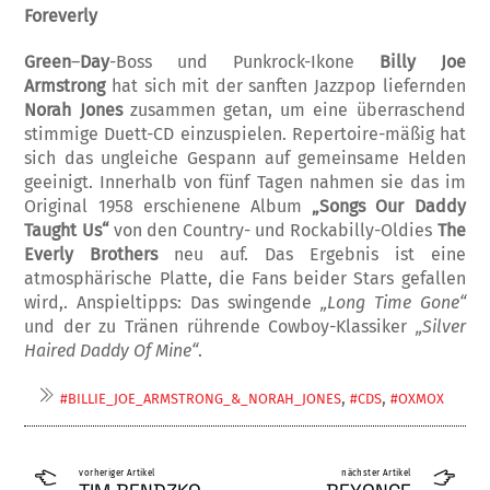
Foreverly
Green
–
Day
-Boss und Punkrock-Ikone
Billy Joe
Armstrong
hat sich mit der sanften Jazz­pop liefernden
Norah Jones
zusammen ge­tan, um eine überraschend
stimmige Duett-CD einzuspielen. Repertoire-mäßig hat
sich das ungleiche Gespann auf gemeinsame Hel­den
geeinigt. Innerhalb von fünf Tagen nah­men sie das im
Original 1958 erschienene Al­­bum
„Songs Our Daddy
Taught Us“
von den Country- und Rockabilly-Oldies
The
Ev­er­ly Brothers
neu auf. Das Ergebnis ist eine
atmosphärische Platte, die Fans beider Stars gefallen
wird,. Anspieltipps: Das swingende
„Long Time Gone“
und der zu Trä­nen rüh­r­en­de Cowboy-Klassiker
„Silver
Haired Dad­dy Of Mine“
.
,
,
#BILLIE_JOE_ARMSTRONG_&_NORAH_JO­NES
#CDS
#OXMOX
vorheriger Artikel
nächster Artikel