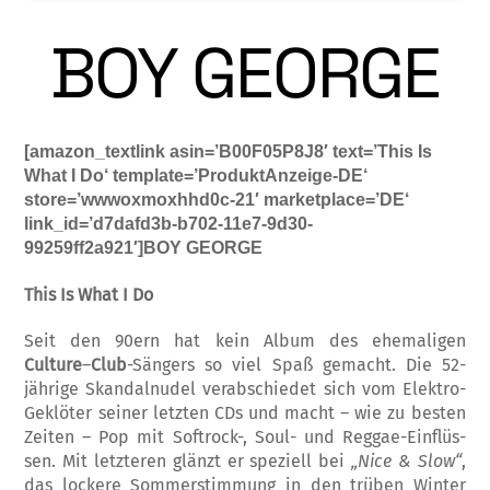
BOY GEORGE
[amazon_textlink asin=’B00F05P8J8′ text=’This Is
What I Do‘ template=’ProduktAnzeige-DE‘
store=’wwwoxmoxhhd0c-21′ marketplace=’DE‘
link_id=’d7dafd3b-b702-11e7-9d30-
99259ff2a921′]BOY GEORGE
This Is What I Do
Seit den 90ern hat kein Album des ehe­ma­li­gen
Culture
–
Club
-Sängers so viel Spaß ge­ma­cht. Die 52-
jährige Skandal­nu­del verab­schie­­det sich vom Elektro-
Geklöter seiner letz­ten CDs und macht – wie zu besten
Zeiten – Pop mit Soft­rock-, Soul- und Reg­gae-Ein­flüs­
sen. Mit letzteren glänzt er spe­zi­ell bei
„Ni­ce & Slow“
,
das lockere Som­mer­stim­mung in den trüben Winter