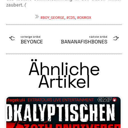
zaubert.
(
,
,
#BOY_GEORGE
#CDS
#OXMOX
vorheriger Artikel
nächster Artikel
BEYONCE
BANANAFISHBONES
Ähnliche
Artikel