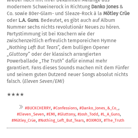
modernem Schweinerock in Richtung
Danko Jones
&
Co. sowie 80er-Glam- und Sleaze-Rock à la
Mötley Crüe
oder
L.A. Guns
. Bedeutet, es gibt auch auf Album
Nummer sechs nichts revolutionär Neues zu hören.
Partystimmung ist bei Krachern wie der
zwischenzeitlich erfreulich temporeichen Hymne
„
Nothing Left But Tears
“, dem bulligen Opener
„
Gluttony
“ oder der klassisch arrangierten
Powerballade „
The Truth
“ dafür einmal mehr
garantiert. Fans dieses Sounds machen mit dem Fünfer
und seinem guten Dutzend neuer Songs absolut nichts
falsch. (
Eleven Seven/EMI
)
★★★★
,
,
,
#BUCKCHERRY
#Confessions
#Danko_Jones_&_Co_
,
,
,
,
,
#Eleven_Seven
#EMI
#Gluttony
#Josh_Todd
#L_A_Guns
,
,
,
#Mötley_Crüe
#Nothing_Left_But_Tears
#OXMOX
#The_Truth