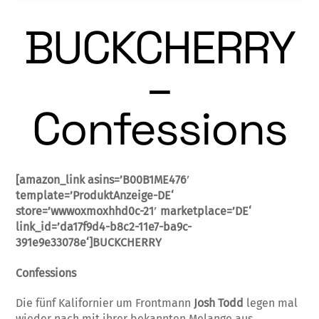
BUCKCHERRY
–
Confessions
[amazon_link asins=’B00B1ME476′
template=’ProduktAnzeige-DE‘
store=’wwwoxmoxhhd0c-21′ marketplace=’DE‘
link_id=’da17f9d4-b8c2-11e7-ba9c-
391e9e33078e‘]BUCKCHERRY
Confessions
Die fünf Kalifornier um Frontmann
Josh Todd
legen mal
wieder nach mit ihrer bekannten Melange aus