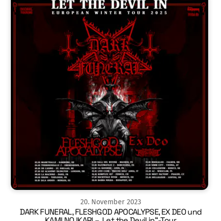
20
.
November
2023
DARK FUNERAL, FLESHGOD APOCALYPSE, EX DEO und
KAMI NO IKARI – ‚Let the Devil in“-Tour