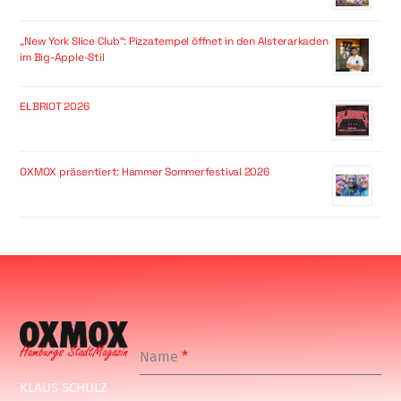
„New York Slice Club“: Pizzatempel öffnet in den Alsterarkaden
im Big-Apple-Stil
ELBRIOT 2026
OXMOX präsentiert: Hammer Sommerfestival 2026
Name
*
KLAUS SCHULZ