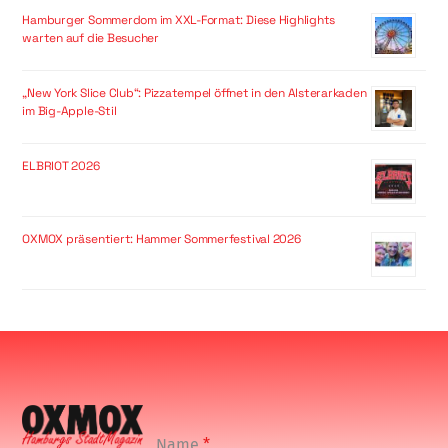
Hamburger Sommerdom im XXL-Format: Diese Highlights
warten auf die Besucher
„New York Slice Club“: Pizzatempel öffnet in den Alsterarkaden
im Big-Apple-Stil
ELBRIOT 2026
OXMOX präsentiert: Hammer Sommerfestival 2026
Name
*