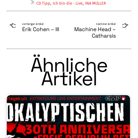
,
,
CD Tipp
Ich bin die - Live
INA MÜLLER
vorheriger Artikel
nächster Artikel
Erik Cohen – III
Machine Head –
Catharsis
Ähnliche
Artikel