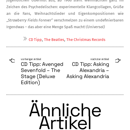
jugendlichen Übermut aus, ab 1966 steht Weihnachten ganz im
Zeichen des Psychedelischen: experimen­telle Klangcollagen, Grüße
an die Fans, Weihnachtslieder und Eigenkompositionen wie
„
Strawberry Fields For­ev­er
“­ ver­sch­melzen zu einem undefinierbaren
Irgendwas – das aber eine Menge Spaß macht!
(Universal)
,
,
CD Tipp
The Beatles
The Christmas Records
vorheriger Artikel
nächster Artikel
CD Tipp: Avenged
CD Tipp: Asking
Sevenfold – The
Alexandria –
Stage (Deluxe
Asking Alexandria
Edition)
Ähnliche
Artikel