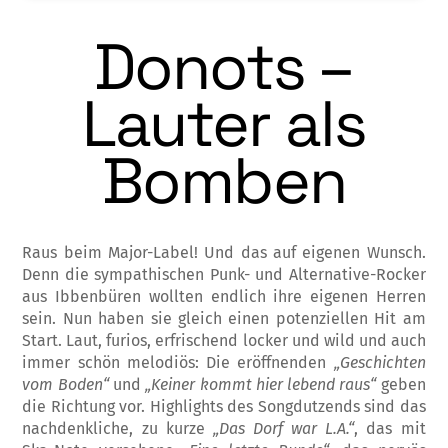
Donots –
Lauter als
Bomben
Raus beim Major-Label! Und das auf eigenen Wunsch.
Denn die sympathischen Punk- und Alternative-Rocker
aus Ibbenbüren wollten end­lich ihre eigenen Herren
sein. Nun haben sie gleich einen potenziellen Hit am
Start. Laut, furios, erfrischend locker und wild und auch
immer schön melodiös: Die eröffnenden
„Ge­schich­ten
vom Boden“
und
„Keiner kommt hier leb­end raus“
geben
die Richtung vor. Hi­gh­lights des Songdutzends sind das
nach­denk­liche, zu kurze
„Das Dorf war L.A.“
, das mit