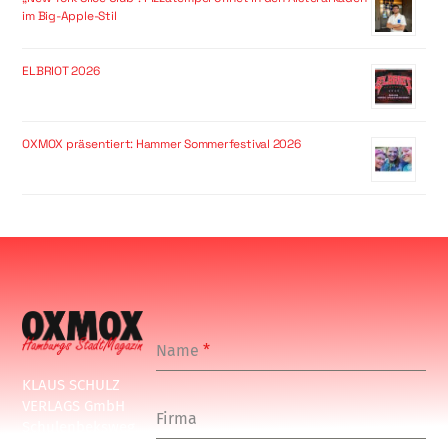
im Big-Apple-Stil
ELBRIOT 2026
OXMOX präsentiert: Hammer Sommerfestival 2026
Name
*
KLAUS SCHULZ
VERLAGS GmbH
Firma
Schulenbeksweg
1