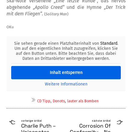
Ska-Note versehene
„Eine letzte Runde“
, das nervös
abgehende
„Apollo Cre­ed“
und die Hy­m­ne
„Der Trick
mit dem Flieg­en“
.
(
Solitary Man
)
OKu
Sie sehen gerade einen Platzhalterinhalt von
Standard
.
Um auf den eigentlichen Inhalt zuzugreifen, klicken Sie
auf den Button unten. Bitte beachten Sie, dass dabei
Daten an Drittanbieter weitergegeben werden.
Inhalt entsperren
Weitere Informationen
,
,
CD Tipp
Donots
lauter als Bomben
vorheriger Artikel
nächster Artikel
Charlie Puth –
Corrosion Of