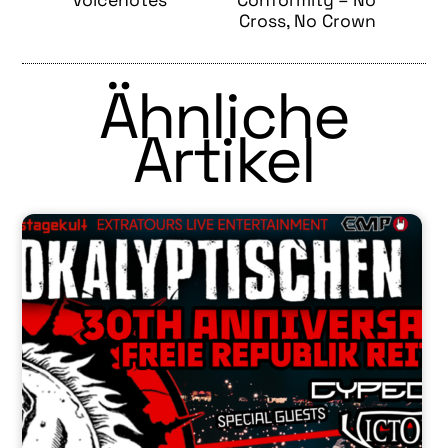
Voicenotes
Conformity – No
Cross, No Crown
Ähnliche
Artikel