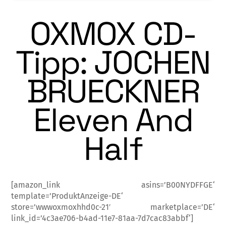
OXMOX CD-
Tipp: JOCHEN
BRUECKNER
Eleven And
Half
[amazon_link asins=’B00NYDFFGE‘
template=’ProduktAnzeige-DE‘
store=’wwwoxmoxhhd0c-21′ marketplace=’DE‘
link_id=’4c3ae706-b4ad-11e7-81aa-7d7cac83abbf‘]