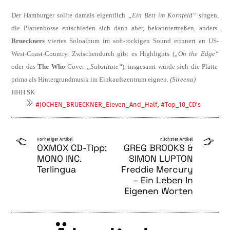
Der Hamburger sollte damals eigentlich
„Ein Bett im Kornfeld“
singen,
die Plattenbosse entschieden sich dann aber, bekanntermaßen, anders.
Brueckners
viertes Soloalbum im soft-rockigen Sound erinnert an US-
West-Coast-Country. Zwischendurch gibt es Highlights (
„On the Edge“
oder das
The Who
-Cover
„Substitute“
), insgesamt würde sich die Platte
prima als Hintergrundmusik im Einkaufszentrum eignen.
(Sireena)
HHH SK
,
#JOCHEN_BRUECKNER_Eleven_And_Half
#Top_10_CD's
vorheriger Artikel
nächster Artikel
OXMOX CD-Tipp:
GREG BROOKS &
MONO INC.
SIMON LUPTON
Terlingua
Freddie Mercury
– Ein Leben In
Eigenen Worten