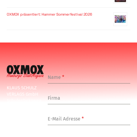
OXMOX präsentiert: Hammer Sommerfestival 2026
Name
*
KLAUS SCHULZ
VERLAGS GmbH
Firma
Schulenbeksweg
1
20535 Hamburg
E-Mail Adresse
*
Tel: +49-(0)-40-
24877-7