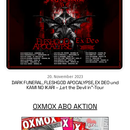
20
.
November
2023
DARK FUNERAL, FLESHGOD APOCALYPSE, EX DEO und
KAMI NO IKARI – ‚Let the Devil in“-Tour
OXMOX ABO AKTION