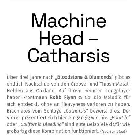
Machine
Head –
Catharsis
Über drei Jahre nach
„Bloodstone & Dia­monds“
gibt es
endlich Nachschub von den Groove- und Thrash-Metal-
Helden aus Oak­land.
Auf ihrem neunten Longplayer
haben Front­mann
Robb Flynn
& Co. die Melodie für
sich entdeckt, ohne an Heavyness ver­loren zu haben.
Brachiales vom Schlage
„Ca­­th­ar­sis“­
beweist dies. Der
Vierer prä­sentiert sich
hier eingängig wie nie.
„Vo­latile“
oder
„Cali­fornia Bleeding“
sind gute Beispiele dafür wie
großartig diese Kombi­na­tion funktio­niert.
(
Nuclear Blast
)