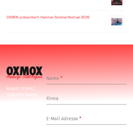
OXMOX präsentiert: Hammer Sommerfestival 2026
Name
*
KLAUS SCHULZ
VERLAGS GmbH
Firma
Schulenbeksweg
1
20535 Hamburg
E-Mail Adresse
*
Tel: +49-(0)-40-
24877-7