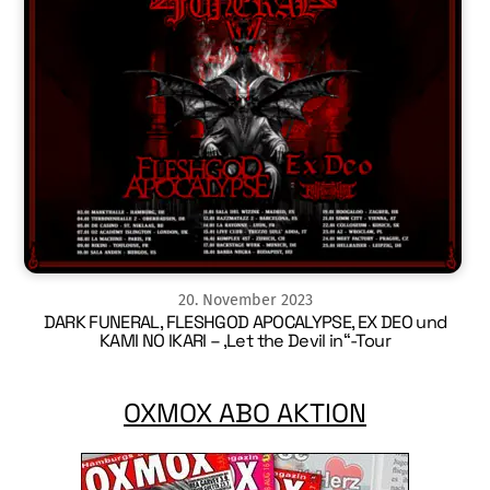
20
.
November
2023
DARK FUNERAL, FLESHGOD APOCALYPSE, EX DEO und
KAMI NO IKARI – ‚Let the Devil in“-Tour
OXMOX ABO AKTION