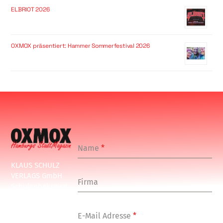
ELBRIOT 2026
OXMOX präsentiert: Hammer Sommerfestival 2026
Name
*
KLAUS SCHULZ
VERLAGS GmbH
Firma
Schulenbeksweg
1
20535 Hamburg
E-Mail Adresse
*