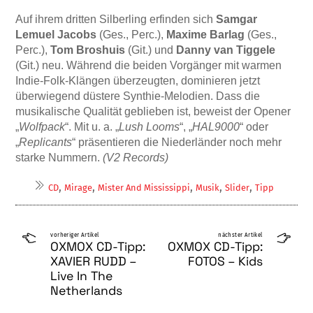
Auf ihrem dritten Silberling erfinden sich
Samgar
Lemuel Jacobs
(Ges., Perc.),
Maxi­me Barlag
(Ges.,
Perc.),
Tom Broshuis
(Git.) und
Danny van Tiggele
(Git.) neu. Während die beiden Vorgänger mit warmen
Indie-Folk-Klängen überzeugten, dominieren jetzt
überwiegend düstere Synthie-Melodien. Dass die
musikalische Qualität geblieben ist, beweist der Opener
„
Wolfpack
“. Mit u. a. „
Lush Looms
“, „
HAL9000
“ oder
„
Replican­ts
“ präsentieren die Niederländer noch mehr
starke Nummern.
(V2 Records)
,
,
,
,
,
CD
Mirage
Mister And Mississippi
Musik
Slider
Tipp
vorheriger Artikel
nächster Artikel
OXMOX CD-Tipp:
OXMOX CD-Tipp:
XAVIER RUDD –
FOTOS – Kids
Live In The
Netherlands