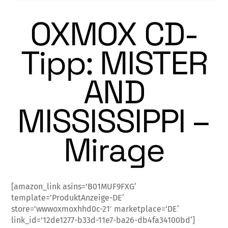
OXMOX CD-
Tipp: MISTER
AND
MISSISSIPPI –
Mirage
[amazon_link asins=’B01MUF9FXG‘
template=’ProduktAnzeige-DE‘
store=’wwwoxmoxhhd0c-21′ marketplace=’DE‘
link_id=’12de1277-b33d-11e7-ba26-db4fa34100bd‘]