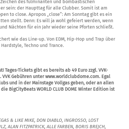
im Zeichen des fulminanten und bombastischen
er sein: der Haupttag für alle Clubber. Somit ist am
pen to close. Apropos „close“: Am Sonntag gibt es ein
ten stellt. Denn: Es will ja wohl gefeiert werden, wenn
und Nächten für ein Jahr wieder seine Pforten schließt.
ächert wie das Line-up. Von EDM, Hip-Hop und Trap über
u Hardstyle, Techno und Trance.
 Tages-Tickets gibt es bereits ab 49 Euro zzgl. VVK-
zgl. VVK Gebühren unter www.worldclubdome.com. Egal
Clubs und in der Mainstage Vollgas geben, oder an allen
– die BigCityBeats WORLD CLUB DOME Winter Edition ist
EGAS & LIKE MIKE,
DON DIABLO,
INGROSSO,
LOST
ULZ,
ALAN FITZPATRICK,
ALLE FARBEN, BORIS BREJCH,