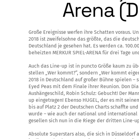
Arena (D
Große Ereignisse werfen ihre Schatten voraus. 
2018 ist zweifelsohne das größte, das die deut
Deutschland je gesehen hat. Es werden ca. 100.00
beheizten MERKUR SPIEL-ARENA für drei Tage un
Auch das Line-up ist in puncto Größe kaum zu über
stellen „Wer kommt?“, sondern „Wer kommt eigent
2018 in Deutschland auf großer Bühne spielen – 
Eyed Peas mit dem Finale ihrer Reunion. Don Di
Aushängeschild, Robin Schulz: Gebucht! Der Man
up eingetragen! Ebenso HUGEL, der es mit seine
bis auf Platz 2 der Deutschen Charts schaffte un
wurde – wie auch der national und international 
gesellen sich nun in die Riege der dritten Line-u
Absolute Superstars also, die sich in Düsseldorf 