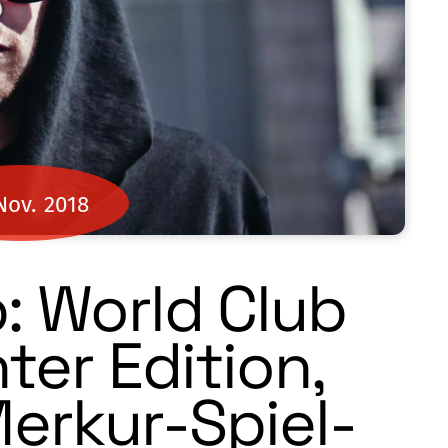
Nov.
2018
: World Club
er Edition,
 Merkur-Spiel-