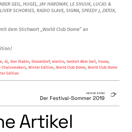
ABER GEIL,
HUGEL,
JAY HARDWAY,
LE SHUUK, LUCAS &
LIVER SCHORIES, RADIO SLAVE,
SIGMA, SPEEDY J, ZATOX,
l mit dem Stichwort „World Club Dome“ an
ition/
,
,
,
,
,
,
,
ke
dj
Don Diablo
Düsseldorf
electro
Gestört Aber Geil
house
,
,
,
e Chainsmokers
Winter Edition
World Club Dome
World Club Dome
ter Edition
nächster Artikel
Der Festival-Sommer 2019
e Artikel