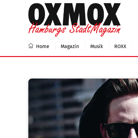
Skip
to
content
Home
Magazin
Musik
ROXX