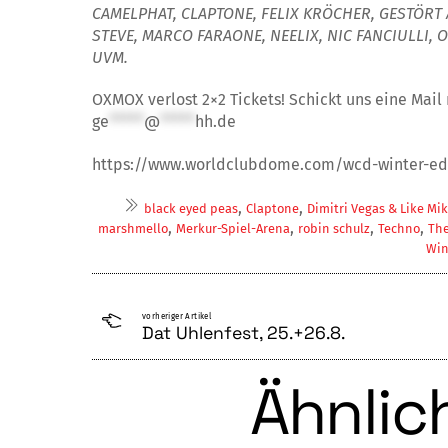
CAMELPHAT,
CLAPTONE, FELIX KRÖCHER,
GESTÖRT 
STEVE,
MARCO FARAONE,
NEELIX,
NIC FANCIULLI,
O
UVM.
OXMOX verlost 2×2 Tickets! Schickt uns eine Mai
ge
*****
@
*****
hh.de
https://www.worldclubdome.com/wcd-winter-ed
,
,
black eyed peas
Claptone
Dimitri Vegas & Like Mi
,
,
,
,
marshmello
Merkur-Spiel-Arena
robin schulz
Techno
Th
Win
vorheriger Artikel
Dat Uhlenfest, 25.+26.8.
Ähnlich