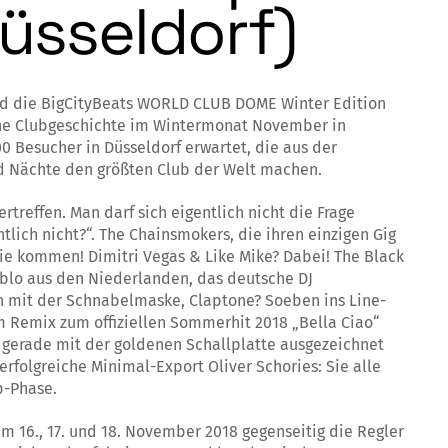
üsseldorf)
Und die BigCityBeats WORLD CLUB DOME Winter Edition
sche Clubgeschichte im Wintermonat November in
0 Besucher in Düsseldorf erwartet, die aus der
d Nächte den größten Club der Welt machen.
treffen. Man darf sich eigentlich nicht die Frage
lich nicht?“. The Chainsmokers, die ihren einzigen Gig
sie kommen! Dimitri Vegas & Like Mike? Dabei! The Black
ablo aus den Niederlanden, das deutsche DJ
n mit der Schnabelmaske, Claptone? Soeben ins Line-
m Remix zum offiziellen Sommerhit 2018 „Bella Ciao“
d gerade mit der goldenen Schallplatte ausgezeichnet
erfolgreiche Minimal-Export Oliver Schories: Sie alle
p-Phase.
am 16., 17. und 18. November 2018 gegenseitig die Regler