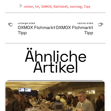
,
,
,
,
,
center
hh
OXMOX
Rahlstedt
sonntag
Tipp
vorheriger Artikel
nächster Artikel
OXMOX Flohmarkt
OXMOX Flohmarkt
Tipp
Tipp
Ähnliche
Artikel