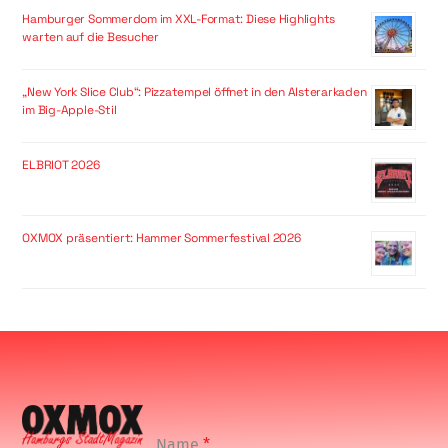
Hamburger Sommerdom im XXL-Format: Diese Highlights
warten auf die Besucher
„New York Slice Club“: Pizzatempel öffnet in den Alsterarkaden
im Big-Apple-Stil
ELBRIOT 2026
OXMOX präsentiert: Hammer Sommerfestival 2026
Name
*