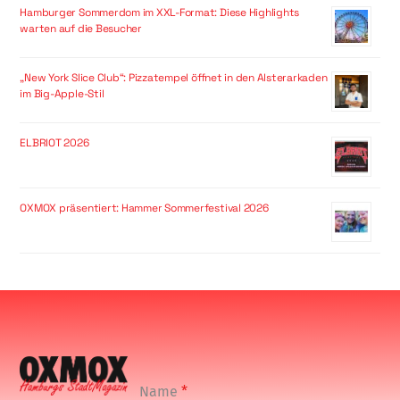
Hamburger Sommerdom im XXL-Format: Diese Highlights
warten auf die Besucher
„New York Slice Club“: Pizzatempel öffnet in den Alsterarkaden
im Big-Apple-Stil
ELBRIOT 2026
OXMOX präsentiert: Hammer Sommerfestival 2026
Name
*