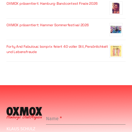
OXMOX präsentiert: Hamburg-Bandcontest Finale 2026
OXMOX präsentiert: Hammer Sommerfestival 2026
Forty And Fabulous: bonprix feiert 40 voller Stil, Persönlichkeit
und Lebensfreude
Name
*
KLAUS SCHULZ