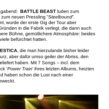
tagabend:
BATTLE BEAST
luden zum
 zum neuen Pressling ”
Steelbound
”.
nt, wurde der erste Gig der Tour aber
Gründen in die Fabrik verlegt, die dann auch
re Bühne, gemütlichere Atmosphäre: beides
ele befürchtet hatten.
ESTICA
, die man hierzulande bisher leider
urz, aber dafür umso geiler der Abriss, den
efert haben. Mit 7 Songs – incl. dem
ck ‘
Power Train
’ ihres letzten Albums, heizten
nd haben schon die Lust nach einer
geweckt.