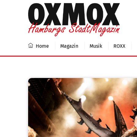
Skip
to
content
Home
Magazin
Musik
ROXX