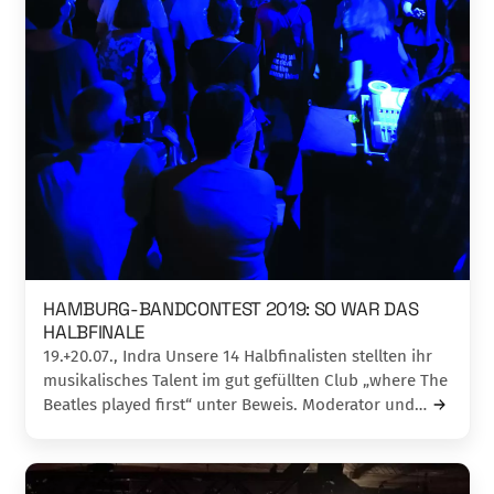
HAMBURG-BANDCONTEST 2019: SO WAR DAS
HALBFINALE
19.+20.07., Indra Unsere 14 Halbfinalisten stellten ihr
musikalisches Talent im gut gefüllten Club „where The
Beatles played first“ unter Beweis. Moderator und…