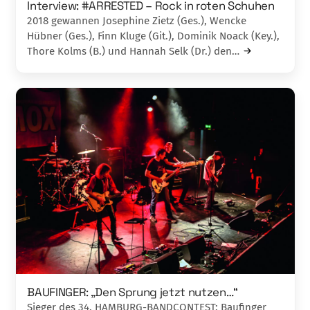
Interview: #ARRESTED – Rock in roten Schuhen
2018 gewannen Josephine Zietz (Ges.), Wencke
Hübner (Ges.), Finn Kluge (Git.), Dominik Noack (Key.),
Thore Kolms (B.) und Hannah Selk (Dr.) den…
BAUFINGER: „Den Sprung jetzt nutzen…“
Sieger des 34. HAMBURG-BANDCONTEST: Baufinger