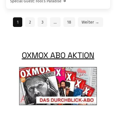
Special Guest: Fool’s Paradise
1
2
3
…
18
Weiter →
OXMOX ABO AKTION