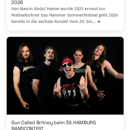
2026
Von Nasrin Abdul Hamm wurde 2025 erneut zur
Festivalbühne! Das Hammer Sommerfestival geht 2026
bereits in die sechste Runde! Vom 20. bis…
Gun Called Britney beim 39. HAMBURG
BANDCONTEST