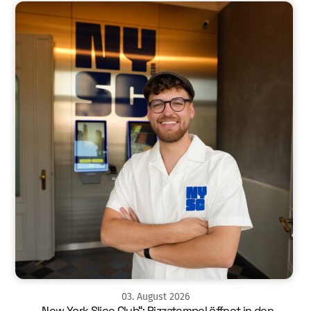
03
.
August
2026
„New York Slice Club“: Pizzatempel öffnet in den