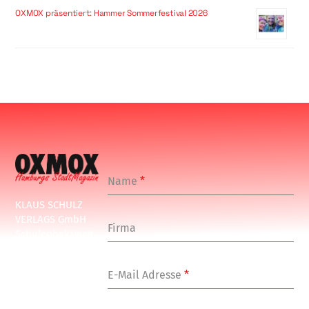
OXMOX präsentiert: Hammer Sommerfestival 2026
Name
*
KLAUS SCHULZ
VERLAGS GmbH
Firma
Schulenbeksweg
1
20535 Hamburg
E-Mail Adresse
*
Tel: +49-(0)-40-
24877-7