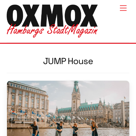
Skip
Men
to
content
JUMP House