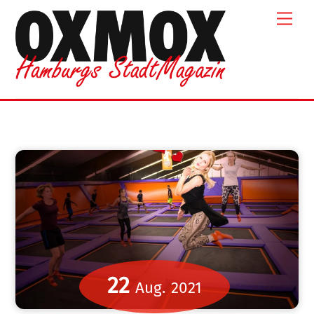
Skip
Men
to
content
22
Aug.
2021