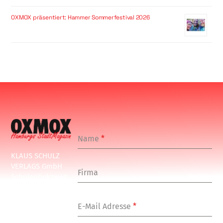
OXMOX präsentiert: Hammer Sommerfestival 2026
Name
*
KLAUS SCHULZ
VERLAGS GmbH
Firma
Schulenbeksweg
1
20535 Hamburg
E-Mail Adresse
*
Tel: +49-(0)-40-