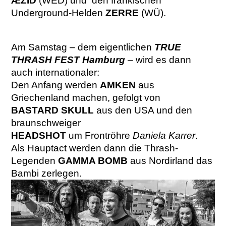
ÆZID
(WED) und den fränkischen
Underground-Helden
ZERRE
(WÜ).
Am Samstag – dem eigentlichen
TRUE
THRASH FEST Hamburg
– wird es dann
auch internationaler:
Den Anfang werden
AMKEN
aus
Griechenland machen, gefolgt von
BASTARD SKULL
aus den USA und den
braunschweiger
HEADSHOT
um Frontröhre
Daniela Karrer
.
Als Hauptact werden dann die Thrash-
Legenden
GAMMA BOMB
aus Nordirland das
Bambi zerlegen.