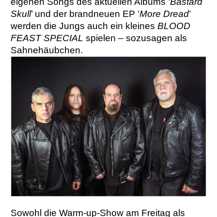
eigenen Songs des aktuellen Albums ‘
Bastard
Skull
’ und der brandneuen EP ‘
More Dread
’
werden die Jungs auch ein kleines
BLOOD
FEAST SPECIAL
spielen – sozusagen als
Sahnehäubchen.
Sowohl die Warm-up-Show am Freitag als