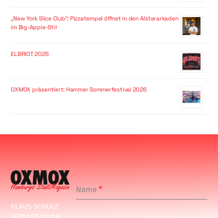
„New York Slice Club“: Pizzatempel öffnet in den Alsterarkaden
im Big-Apple-Stil
ELBRIOT 2026
OXMOX präsentiert: Hammer Sommerfestival 2026
Name
*
KLAUS SCHULZ
VERLAGS GmbH