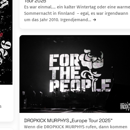
Tour 2025
Es war einmal…. ein kalter Wintertag oder eine warm
Sommernacht in Finnland – egal, es war irgendwann
um das Jahr 2010. Irgendjemand…
s
DROPKICK MURPHYS „Europe Tour 2025“
Wenn die DROPKICK MURPHYS rufen, dann kommen