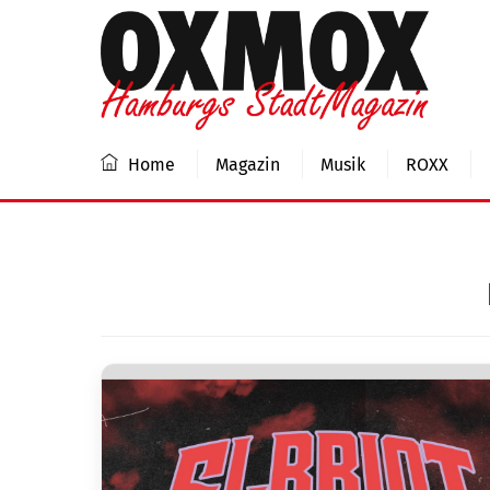
Skip
to
content
Home
Magazin
Musik
ROXX