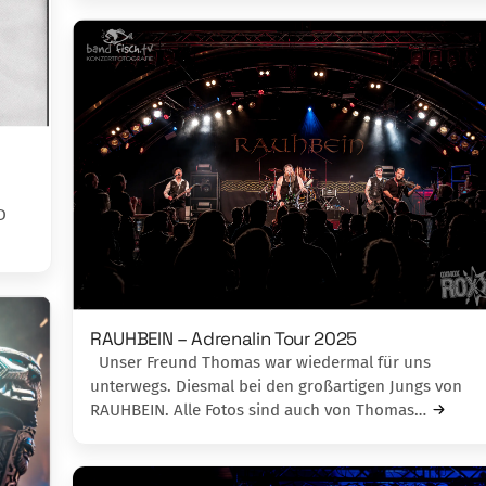
D
RAUHBEIN – Adrenalin Tour 2025
Unser Freund Thomas war wiedermal für uns
unterwegs. Diesmal bei den großartigen Jungs von
RAUHBEIN. Alle Fotos sind auch von Thomas…