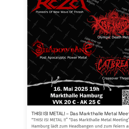
THIS! IS! METAL! – Das Markthalle Metal Mee
“THIS! IS! METAL !!” “Das Markthalle Metal Meeting
Hamburg lädt zum Headbangen und zum Feiern a