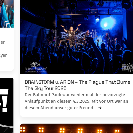
her
ayer
BRAINSTORM u. ARION – The Plague That Burns
The Sky Tour 2025
Der Bahnhof Pauli war wieder mal der bevorzugte
Anlaufpunkt an diesem 4.3.2025. Mit vor Ort war an
diesem Abend unser guter Freund…