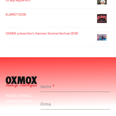
im Big-Apple-Stil
ELBRIOT 2026
OXMOX präsentiert: Hammer Sommerfestival 2026
Name
*
KLAUS SCHULZ
VERLAGS GmbH
Firma
Schulenbeksweg
1