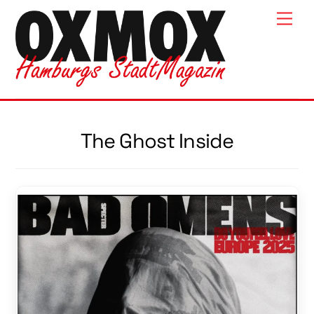
Skip
Men
to
content
The Ghost Inside