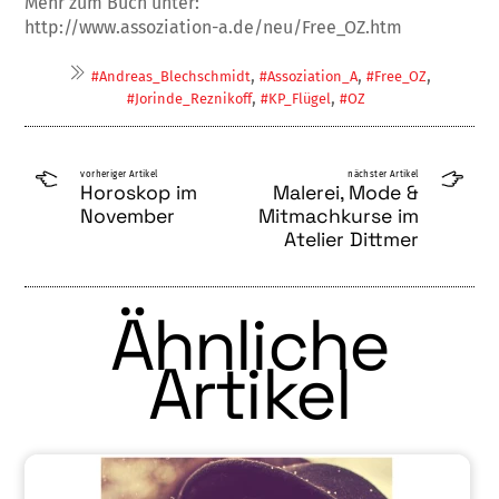
Mehr zum Buch unter:
http://www.assoziation-a.de/neu/Free_OZ.htm
,
,
,
#Andreas_Blechschmidt
#Assoziation_A
#Free_OZ
,
,
#Jorinde_Reznikoff
#KP_Flügel
#OZ
vorheriger Artikel
nächster Artikel
Horoskop im
Malerei, Mode &
November
Mitmachkurse im
Atelier Dittmer
Ähnliche
Artikel