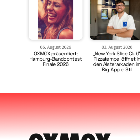
06
.
August
2026
03
.
August
2026
OXMOX präsentiert:
„New York Slice Club“
Hamburg-Bandcontest
Pizzatempel öffnet i
Finale 2026
den Alsterarkaden i
Big-Apple-Stil