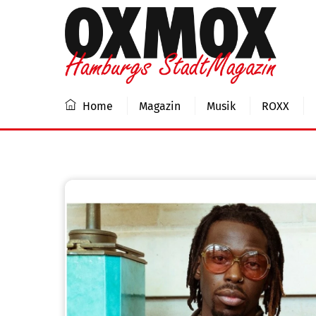
Skip
to
content
Home
Magazin
Musik
ROXX