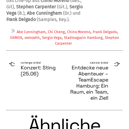
das Line-up aus
Chino Moreno
(Ges.,
Git),
Stephen Carpenter
(Git.),
Sergio
Vega
(B.),
Abe Cunningham
(Dr.) und
Frank Delgado
(Samples, Key.).
,
,
,
,
Abe Cunningham
Chi Cheng
Chino Moreno
Frank Delgado
,
,
,
,
OXMOX
oxmoxhh
Sergio Vega
Stadmagazin Hamburg
Stephen
Carpenter
vorheriger Artikel
nächster Artikel
Konzert: Sting
Entdecke neue
(25.06)
Abenteuer –
TeamEscape
Hamburg: Ein
Raum, ein Team,
ein Ziel!
Ähnliche