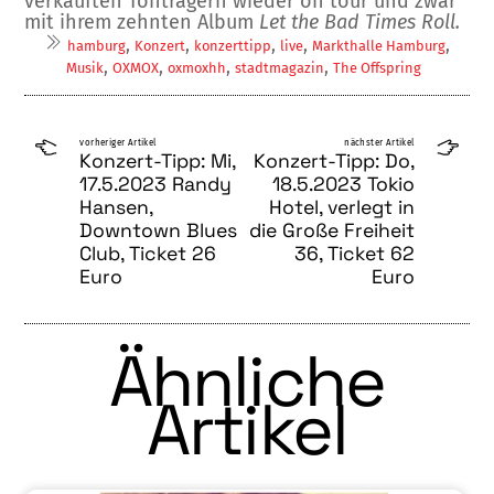
verkauften Tonträgern wieder on tour und zwar
mit ihrem zehnten Album
Let the Bad Times Roll.
,
,
,
,
,
hamburg
Konzert
konzerttipp
live
Markthalle Hamburg
,
,
,
,
Musik
OXMOX
oxmoxhh
stadtmagazin
The Offspring
vorheriger Artikel
nächster Artikel
Konzert-Tipp: Mi,
Konzert-Tipp: Do,
17.5.2023 Randy
18.5.2023 Tokio
Hansen,
Hotel, verlegt in
Downtown Blues
die Große Freiheit
Club, Ticket 26
36, Ticket 62
Euro
Euro
Ähnliche
Artikel