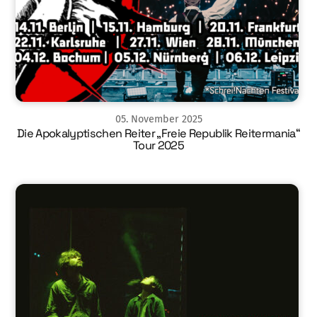
05
.
November
2025
Die Apokalyptischen Reiter „Freie Republik Reitermania“
Tour 2025