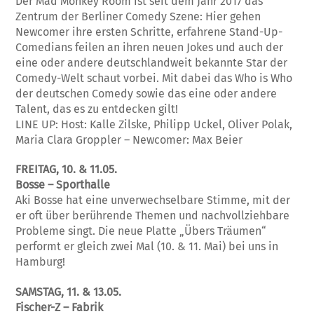
Der Mad Monkey Room ist seit dem Jahr 2017 das
Zentrum der Berliner Comedy Szene: Hier gehen
Newcomer ihre ersten Schritte, erfahrene Stand-Up-
Comedians feilen an ihren neuen Jokes und auch der
eine oder andere deutschlandweit bekannte Star der
Comedy-Welt schaut vorbei. Mit dabei das Who is Who
der deutschen Comedy sowie das eine oder andere
Talent, das es zu entdecken gilt!
LINE UP: Host: Kalle Zilske, Philipp Uckel, Oliver Polak,
Maria Clara Groppler – Newcomer: Max Beier
FREITAG, 10. & 11.05.
Bosse – Sporthalle
Aki Bosse hat eine unverwechselbare Stimme, mit der
er oft über berührende Themen und nachvollziehbare
Probleme singt. Die neue Platte „Übers Träumen“
performt er gleich zwei Mal (10. & 11. Mai) bei uns in
Hamburg!
SAMSTAG, 11. & 13.05.
Fischer-Z – Fabrik