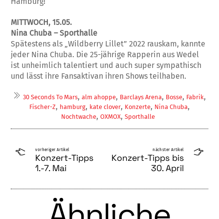
Hamburg!
MITTWOCH, 15.05.
Nina Chuba – Sporthalle
Spätestens als „Wildberry Lillet” 2022 rauskam, kannte
jeder Nina Chuba. Die 25-jährige Rapperin aus Wedel
ist unheimlich talentiert und auch super sympathisch
und lässt ihre Fansaktivan ihren Shows teilhaben.
,
,
,
,
,
30 Seconds To Mars
alm ahoppe
Barclays Arena
Bosse
Fabrik
,
,
,
,
,
Fischer-Z
hamburg
kate clover
Konzerte
Nina Chuba
,
,
Nochtwache
OXMOX
Sporthalle
vorheriger Artikel
nächster Artikel
Konzert-Tipps
Konzert-Tipps bis
1.-7. Mai
30. April
Ähnliche