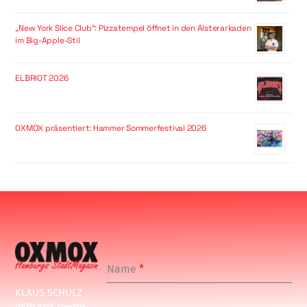
„New York Slice Club“: Pizzatempel öffnet in den Alsterarkaden
im Big-Apple-Stil
ELBRIOT 2026
OXMOX präsentiert: Hammer Sommerfestival 2026
Name
*
KLAUS SCHULZ