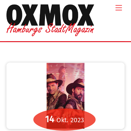
Skip
Men
to
content
14
Okt.
2023