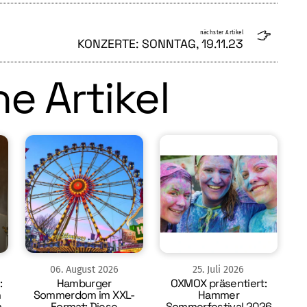
nächster Artikel
KONZERTE: SONNTAG, 19.11.23
e Artikel
06
.
August
2026
25
.
Juli
2026
:
Hamburger
OXMOX präsentiert:
n
Sommerdom im XXL-
Hammer
m
Format: Diese
Sommerfestival 2026