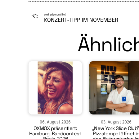
vorheriger Artikel
KONZERT-TIPP IM NOVEMBER
Ähnlich
06
.
August
2026
03
.
August
2026
OXMOX präsentiert:
„New York Slice Club“
Hamburg-Bandcontest
Pizzatempel öffnet i
Finale 2026
den Alsterarkaden i