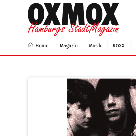
Skip
to
content
Home
Magazin
Musik
ROXX