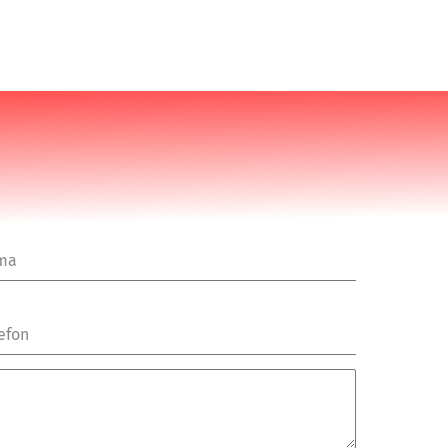
rma
efon