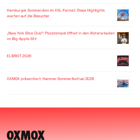
Hamburger Sommerdom im XXL-Format: Diese Highlights
warten auf die Besucher
„New York Slice Club“: Pizzatempel öffnet in den Alsterarkaden
im Big-Apple-Stil
ELBRIOT 2026
OXMOX präsentiert: Hammer Sommerfestival 2026