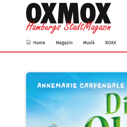
Skip
to
content
Home
Magazin
Musik
ROXX