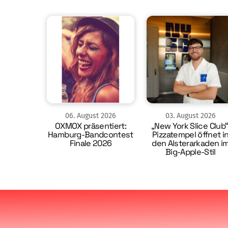
06
.
August
2026
03
.
August
2026
OXMOX präsentiert:
„New York Slice Club“
Hamburg-Bandcontest
Pizzatempel öffnet i
Finale 2026
den Alsterarkaden i
Big-Apple-Stil