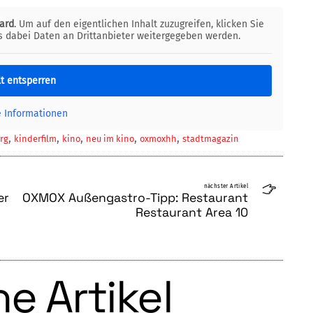
ard
. Um auf den eigentlichen Inhalt zuzugreifen, klicken Sie
ss dabei Daten an Drittanbieter weitergegeben werden.
lt entsperren
e Informationen
,
,
,
,
,
rg
kinderfilm
kino
neu im kino
oxmoxhh
stadtmagazin
nächster Artikel
er
OXMOX Außengastro-Tipp: Restaurant
Restaurant Area 10
e Artikel