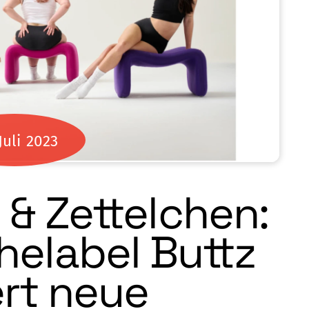
Juli
2023
& Zettelchen:
elabel Buttz
ert neue