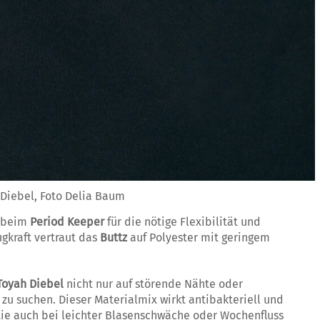
Diebel, Foto Delia Baum
n beim
Period Keeper
für die nötige Flexibilität und
gkraft vertraut das
Buttz
auf Polyester mit geringem
oyah Diebel
nicht nur auf störende Nähte oder
 zu suchen. Dieser Materialmix wirkt antibakteriell und
e auch bei leichter Blasenschwäche oder Wochenfluss