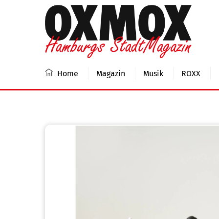
Skip
to
content
Home
Magazin
Musik
ROXX