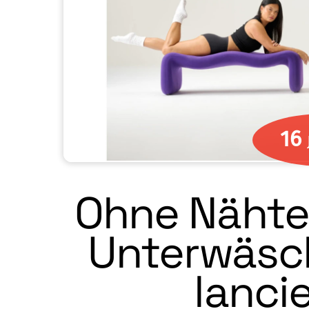
16
Ohne Nähte 
Unterwäsch
lanci