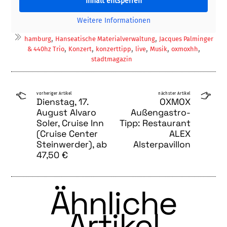
Inhalt entsperren
Weitere Informationen
,
,
hamburg
Hanseatische Materialverwaltung
Jacques Palminger
,
,
,
,
,
,
& 440hz Trio
Konzert
konzerttipp
live
Musik
oxmoxhh
stadtmagazin
vorheriger Artikel
nächster Artikel
Dienstag, 17.
OXMOX
August Alvaro
Außengastro-
Soler, Cruise Inn
Tipp: Restaurant
(Cruise Center
ALEX
Steinwerder), ab
Alsterpavillon
47,50 €
Ähnliche
Artikel