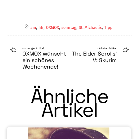
,
,
,
,
,
am
hh
OXMOX
sonntag
St. Michaelis
Tipp
vorheriger Artikel
nächster Artikel
OXMOX wünscht
The Elder Scrolls‘
ein schönes
V: Skyrim
Wochenende!
Ähnliche
Artikel