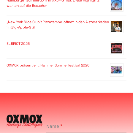
Hamburger Sommerdom im XXL-Format: Diese Highlights
warten auf die Besucher
„New York Slice Club“: Pizzatempel öffnet in den Alsterarkaden
im Big-Apple-Stil
ELBRIOT 2026
OXMOX präsentiert: Hammer Sommerfestival 2026
Name
*