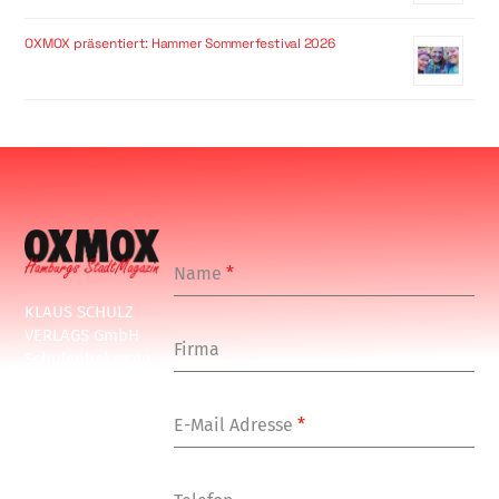
OXMOX präsentiert: Hammer Sommerfestival 2026
Name
*
KLAUS SCHULZ
VERLAGS GmbH
Firma
Schulenbeksweg
1
20535 Hamburg
E-Mail Adresse
*
Tel: +49-(0)-40-
24877-7
Fax: +49-(0)-40-