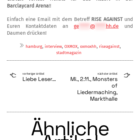
Barclaycard Arena
!!
Einfach eine Email mit dem Betreff
RISE AGAINST
und
Euren Kontaktdaten an
ge
*****
@
*****
hh.de
und
Daumen drücken!
,
,
,
,
,
hamburg
interview
OXMOX
oxmoxhh
riseagainst
stadtmagazin
vorheriger Artikel
nächster Artikel
Liebe Leser…
Mi., 2.11., Monsters
of
Liedermaching,
Markthalle
Ähnliche