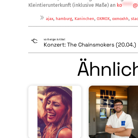
Kleintierunterkunft (inklusive Maße) an
ko
*****
@
,
,
,
,
,
ajax
hamburg
Kaninchen
OXMOX
oxmoxhh
sta
vorheriger Artikel
Konzert: The Chainsmokers (20.04.)
Ähnlich