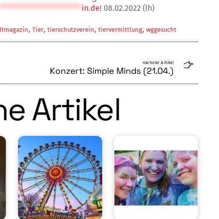
************************
in.de
! 08.02.2022 (lh)
,
,
,
,
dtmagazin
Tier
tierschutzverein
tiervermittlung
wggesucht
nächster Artikel
Konzert: Simple Minds (21.04.)
e Artikel