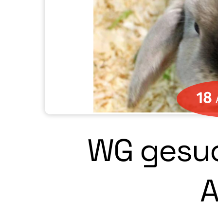
18
WG gesuc
A