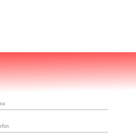
rma
efon