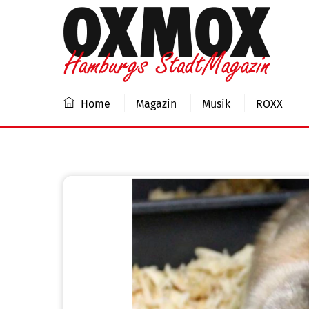
Skip
to
content
Home
Magazin
Musik
ROXX